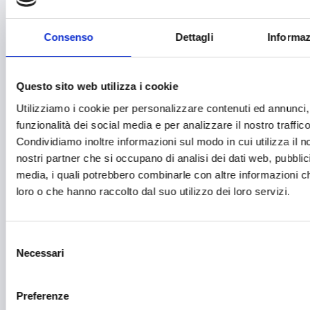
Festival e mostre
Consenso
Dettagli
Informaz
Fiere ed eventi
Formazione e lavoro
Questo sito web utilizza i cookie
Fotovoltaico
Utilizziamo i cookie per personalizzare contenuti ed annunci, 
Gastronomia
funzionalità dei social media e per analizzare il nostro traffico
Condividiamo inoltre informazioni sul modo in cui utilizza il no
Giustizia e sicurezza
nostri partner che si occupano di analisi dei dati web, pubblic
Green economy
media, i quali potrebbero combinarle con altre informazioni ch
loro o che hanno raccolto dal suo utilizzo dei loro servizi.
Impianti sportivi
Imprenditoria femminile
Selezione
Inclusione Sociale e Solidarietà
Necessari
del
consenso
Innovazione tecnologica, digitalizzazione, ICT
Preferenze
Intelligenza Artificiale