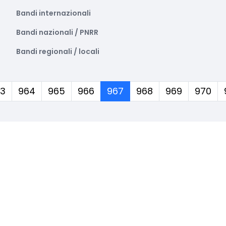
Bandi internazionali
Bandi nazionali / PNRR
Bandi regionali / locali
(corrente)
3
964
965
966
967
968
969
970