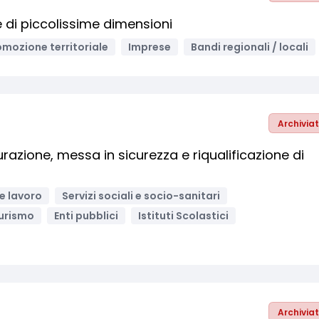
e di piccolissime dimensioni
omozione territoriale
Imprese
Bandi regionali / locali
Archivia
turazione, messa in sicurezza e riqualificazione di
e lavoro
Servizi sociali e socio-sanitari
urismo
Enti pubblici
Istituti Scolastici
Archivia