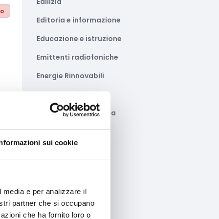
Edilizia
to
Editoria e informazione
Educazione e istruzione
Emittenti radiofoniche
Energie Rinnovabili
Farmaceutico
Farmacia e/o chimica
Fashion
to
Informazioni sui cookie
Festival e mostre
Fiere ed eventi
Formazione e lavoro
l media e per analizzare il
nostri partner che si occupano
Fotovoltaico
azioni che ha fornito loro o