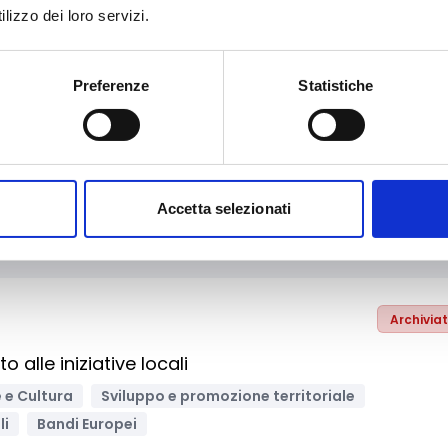
lizzo dei loro servizi.
Archivia
Preferenze
Statistiche
goria e soggetti di diritto privato portatori di
elle province di Chieti e di Pescara
ca, digitalizzazione, ICT
urismo
Associazioni di categoria
Imprese
Accetta selezionati
Archivia
alle iniziative locali
 e Cultura
Sviluppo e promozione territoriale
li
Bandi Europei