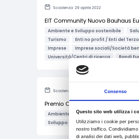
Scadenza: 29 aprile 2022
EIT Community Nuovo Bauhaus Europ
Ambiente e Sviluppo sostenibile
Sal
Turismo
Enti no profit / Enti del Terz
Imprese
Imprese sociali/Società ben
Università/Centri di ricerca
Bandi Eu
Scadenza: 1 giugno 2022
Consenso
Premio Capitali Europee del Turi
Questo sito web utilizza i c
Ambiente e Sviluppo sostenibile
Arte
Utilizziamo i cookie per perso
Sviluppo e promozione territoriale
T
nostro traffico. Condividiamo 
di analisi dei dati web, pubbl