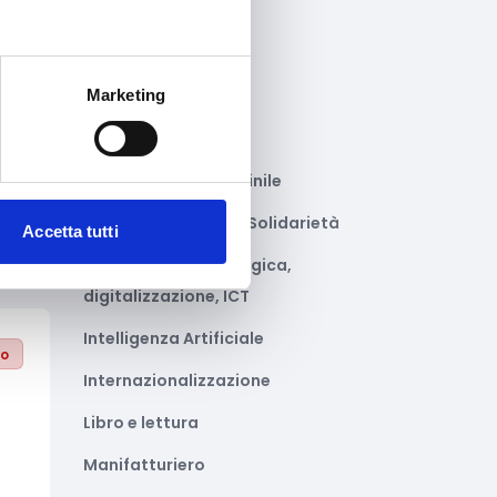
Gastronomia
Giustizia e sicurezza
to
Marketing
Green economy
Impianti sportivi
Imprenditoria femminile
Inclusione Sociale e Solidarietà
Accetta tutti
Innovazione tecnologica,
digitalizzazione, ICT
Intelligenza Artificiale
to
Internazionalizzazione
Libro e lettura
Manifatturiero