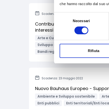
che hanno raccolto dal suo uti
Scadenza: 30 aprile 2022
Selezione
Necessari
del
Contributi per associazioni di cate
consenso
interessi collettivi delle imprese d
Arte e Cultura
Innovazione tecnologi
Sviluppo e promozione territoriale
T
Rifiuta
Bandi regionali / locali
Scadenza: 23 maggio 2022
Nuovo Bauhaus Europeo - Supporto 
Ambiente e Sviluppo sostenibile
Arte
Enti pubblici
Enti territoriali/Enti loca