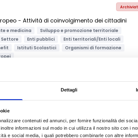
Archivia
eo - Attività di coinvolgimento dei cittadini
ute e medicina
Sviluppo e promozione territoriale
o Settore
Enti pubblici
Enti territoriali/Enti locali
efit
Istituti Scolastici
Organismi di formazione
ropei
Archivia
Dettagli
smo Smart 2022
ookie
 e Cultura
Innovazione tecnologica, digitalizzazione, ICT
nalizzare contenuti ed annunci, per fornire funzionalità dei socia
urismo
Enti territoriali/Enti locali
Bandi Europei
inoltre informazioni sul modo in cui utilizza il nostro sito con i 
icità e social media, i quali potrebbero combinarle con altre inform