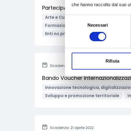
che hanno raccolto dal suo uti
PartecipAzione 2022 – Azioni per la
Arte e Cultura
Asilo e migrazione
Selezione
Necessari
Formazione e lavoro
Giustizia e sic
del
consenso
Enti no profit / Enti del Terzo Settore
Rifiuta
Scadenza: 14 aprile 2022
Bando Voucher Internazionalizzaz
Innovazione tecnologica, digitalizzazio
Sviluppo e promozione territoriale
I
Scadenza: 21 aprile 2022