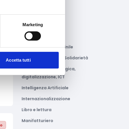
Gastronomia
Giustizia e sicurezza
Marketing
Green economy
Impianti sportivi
Imprenditoria femminile
Inclusione Sociale e Solidarietà
Accetta tutti
to
Innovazione tecnologica,
digitalizzazione, ICT
Intelligenza Artificiale
Internazionalizzazione
Libro e lettura
Manifatturiero
to