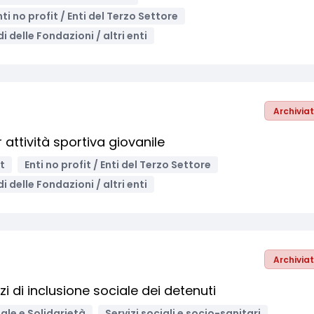
nti no profit / Enti del Terzo Settore
i delle Fondazioni / altri enti
Archivia
attività sportiva giovanile
t
Enti no profit / Enti del Terzo Settore
i delle Fondazioni / altri enti
Archivia
i di inclusione sociale dei detenuti
ale e Solidarietà
Servizi sociali e socio-sanitari