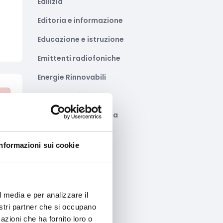
Edilizia
Editoria e informazione
Educazione e istruzione
Emittenti radiofoniche
Energie Rinnovabili
to
Farmaceutico
Farmacia e/o chimica
Fashion
Informazioni sui cookie
Festival e mostre
Fiere ed eventi
Formazione e lavoro
l media e per analizzare il
nostri partner che si occupano
Fotovoltaico
to
azioni che ha fornito loro o