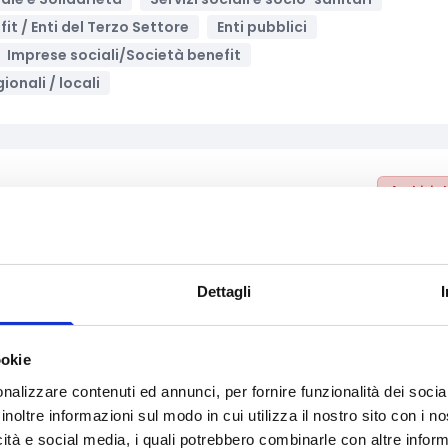
fit / Enti del Terzo Settore
Enti pubblici
Imprese sociali/Società benefit
ionali / locali
Archivia
i, sale cinematografiche e librerie
Supporto alle imprese
Dettagli
Imprese
Imprese sociali/Società benefit
ookie
nalizzare contenuti ed annunci, per fornire funzionalità dei socia
inoltre informazioni sul modo in cui utilizza il nostro sito con i 
Archivia
icità e social media, i quali potrebbero combinarle con altre inform