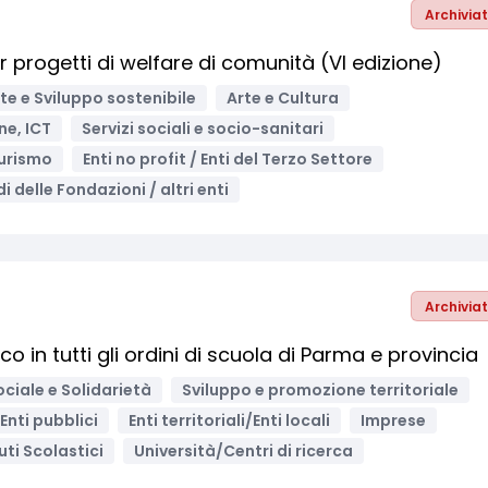
Archivia
 progetti di welfare di comunità (VI edizione)
e e Sviluppo sostenibile
Arte e Cultura
ne, ICT
Servizi sociali e socio-sanitari
urismo
Enti no profit / Enti del Terzo Settore
i delle Fondazioni / altri enti
Archivia
 in tutti gli ordini di scuola di Parma e provincia
ociale e Solidarietà
Sviluppo e promozione territoriale
Enti pubblici
Enti territoriali/Enti locali
Imprese
tuti Scolastici
Università/Centri di ricerca