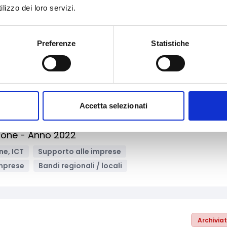
lizzo dei loro servizi.
 protezione e la partecipazione dei rifugiati
Diritti e Cittadinanza
Educazione e istruzione
Preferenze
Statistiche
urezza
Inclusione Sociale e Solidarietà
Sport
Imprese sociali/Società benefit
Bandi nazionali / PNRR
Accetta selezionati
Archivia
ione - Anno 2022
ne, ICT
Supporto alle imprese
mprese
Bandi regionali / locali
Archivia