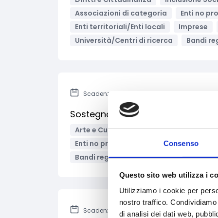
Associazioni di categoria
Enti no pro
Enti territoriali/Enti locali
Imprese
Università/Centri di ricerca
Bandi reg
Scadenza: 21 giugno 2022
Sostegno agli investimenti di teatr
Arte e Cultura
Audiovisivi e Cinema
Enti no profit / Enti del Terzo Settore
Consenso
Bandi regionali / locali
Questo sito web utilizza i c
Utilizziamo i cookie per perso
nostro traffico. Condividiamo 
Scadenza: 31 marzo 2022
di analisi dei dati web, pubbl