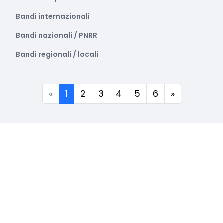
Bandi internazionali
Bandi nazionali / PNRR
Bandi regionali / locali
(corrente)
«
1
2
3
4
5
6
»