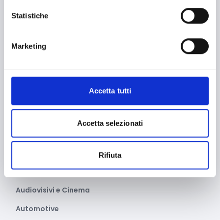
Agricoltura e sviluppo rurale
Statistiche
Agroalimentare
Aiuti umanitari e Protezione civile
Marketing
Alimentazione e nutrizione
Allevamento
Accetta tutti
Ambiente e Sviluppo sostenibile
Ammodernamento impianti
Accetta selezionati
Arte e Cultura
Artigianato
Rifiuta
Asilo e migrazione
Audiovisivi e Cinema
Automotive