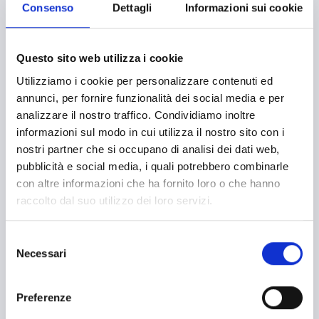
Consenso
Dettagli
Informazioni sui cookie
Settore apistico
Supporto alle imprese
Sviluppo e promozione territoriale
Questo sito web utilizza i cookie
Imprese
Liberi professionisti
Utilizziamo i cookie per personalizzare contenuti ed
Bandi regionali / locali
annunci, per fornire funzionalità dei social media e per
analizzare il nostro traffico. Condividiamo inoltre
informazioni sul modo in cui utilizza il nostro sito con i
nostri partner che si occupano di analisi dei dati web,
SETTORI
pubblicità e social media, i quali potrebbero combinarle
con altre informazioni che ha fornito loro o che hanno
Abbigliamento
raccolto dal suo utilizzo dei loro servizi.
Accessibilità
Selezione
Acquisto macchinari e/o attrezzature
Necessari
del
Acquisto macchine e strumentazioni
consenso
Aerospazio
Preferenze