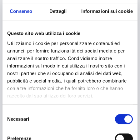
Inclusione Sociale e Solidarietà
Consenso
Dettagli
Informazioni sui cookie
Innovazione tecnologica, digitalizzazione, ICT
Intelligenza Artificiale
Questo sito web utilizza i cookie
Internazionalizzazione
Utilizziamo i cookie per personalizzare contenuti ed
annunci, per fornire funzionalità dei social media e per
Libro e lettura
analizzare il nostro traffico. Condividiamo inoltre
Manifatturiero
informazioni sul modo in cui utilizza il nostro sito con i
nostri partner che si occupano di analisi dei dati web,
Manifestazioni culturali
pubblicità e social media, i quali potrebbero combinarle
Manifestazioni Sportive
con altre informazioni che ha fornito loro o che hanno
raccolto dal suo utilizzo dei loro servizi.
Marginalità sociale
Marketing e comunicazione
Selezione
Necessari
del
Media e informazione
consenso
Migrazione e sviluppo
Preferenze