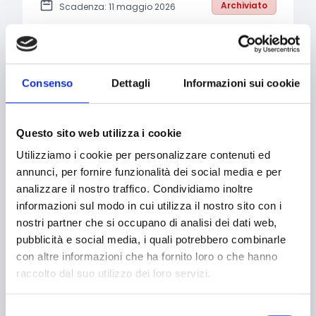
Archiviato
Scadenza: 11 maggio 2026
Basilicata - Interventi Infrastrutturali
nelle Aree Produttive dei Comuni
Ambiente e Sviluppo sostenibile
Consenso
Dettagli
Informazioni sui cookie
Ammodernamento impianti
Economia circolare
Edilizia
Questo sito web utilizza i cookie
Green economy
Ristrutturazione, recupero,
Utilizziamo i cookie per personalizzare contenuti ed
riqualificazione
annunci, per fornire funzionalità dei social media e per
Transizione ecologica
analizzare il nostro traffico. Condividiamo inoltre
Transizione energetica
Enti pubblici
informazioni sul modo in cui utilizza il nostro sito con i
nostri partner che si occupano di analisi dei dati web,
Enti territoriali/Enti locali
pubblicità e social media, i quali potrebbero combinarle
Bandi regionali / locali
con altre informazioni che ha fornito loro o che hanno
raccolto dal suo utilizzo dei loro servizi.
SETTORI
Selezione