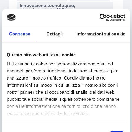
Innovazione tecnologica,
digitalizzazione, ICT
Intelligenza Artificiale
Marketing e comunicazione
Consenso
Dettagli
Informazioni sui cookie
Supporto alle imprese
Transizione digitale
Transizione ecologica
Questo sito web utilizza i cookie
Transizione energetica
Utilizziamo i cookie per personalizzare contenuti ed
Grandi Imprese
Imprese
annunci, per fornire funzionalità dei social media e per
Imprese sociali/Società benefit
analizzare il nostro traffico. Condividiamo inoltre
Micro-imprese
PMI
informazioni sul modo in cui utilizza il nostro sito con i
Società cooperative
Startup
nostri partner che si occupano di analisi dei dati web,
pubblicità e social media, i quali potrebbero combinarle
Bandi regionali / locali
con altre informazioni che ha fornito loro o che hanno
raccolto dal suo utilizzo dei loro servizi.
SETTORI
Selezione