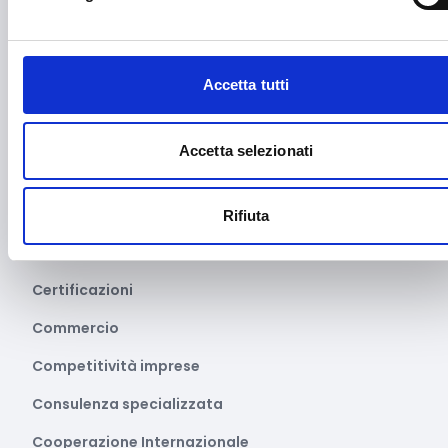
Audiovisivi e Cinema
Automotive
Accetta tutti
Avvio attività
Benessere e diritti degli animali
Accetta selezionati
Biodiversità
Brevetti e licenze
Rifiuta
Cartellonistica stradale
Certificazioni
Commercio
Competitività imprese
Consulenza specializzata
Cooperazione Internazionale