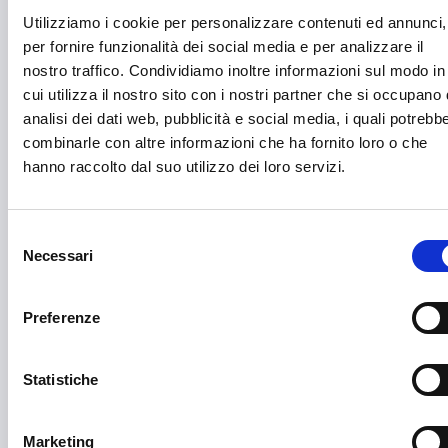
Acquisto macchine e strumentazioni
Utilizziamo i cookie per personalizzare contenuti ed annunci,
per fornire funzionalità dei social media e per analizzare il
Aerospazio
nostro traffico. Condividiamo inoltre informazioni sul modo in
Agricoltura e sviluppo rurale
cui utilizza il nostro sito con i nostri partner che si occupano 
analisi dei dati web, pubblicità e social media, i quali potrebb
Agroalimentare
combinarle con altre informazioni che ha fornito loro o che
hanno raccolto dal suo utilizzo dei loro servizi.
Aiuti umanitari e Protezione civile
Alimentazione e nutrizione
Selezione
Allevamento
Necessari
del
Ambiente e Sviluppo sostenibile
consenso
Preferenze
Ammodernamento impianti
Arte e Cultura
Statistiche
Artigianato
Asilo e migrazione
Marketing