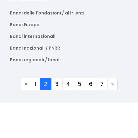
Bandi delle Fondazioni / altri enti
Bandi Europei
Bandi internazionali
Bandi nazionali / PNRR
Bandi regionali / locali
(corrente)
«
1
2
3
4
5
6
7
»