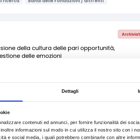
i ricerca
Bandi delle Fondazioni / altri enti
Archivia
ione della cultura delle pari opportunità,
gestione delle emozioni
struzione
Inclusione Sociale e Solidarietà
tici
Bandi regionali / locali
Dettagli
Archivia
ookie
azioni della Società Civile in Albania
nalizzare contenuti ed annunci, per fornire funzionalità dei socia
inoltre informazioni sul modo in cui utilizza il nostro sito con i 
i e Cittadinanza
Formazione e lavoro
icità e social media, i quali potrebbero combinarle con altre inform