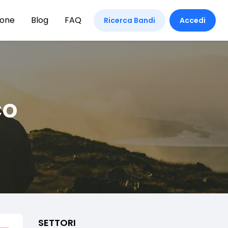
ione
Blog
FAQ
Ricerca Bandi
Accedi
co
SETTORI