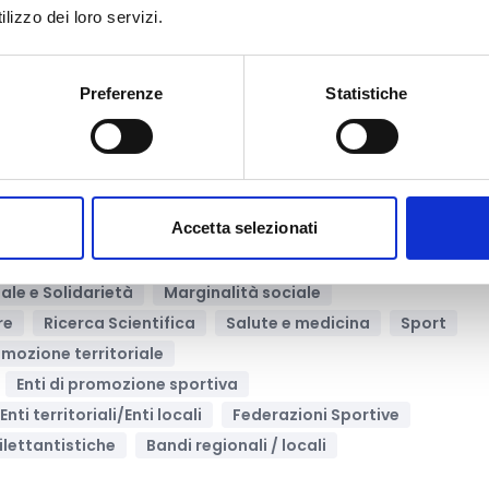
ale e Solidarietà
Media e informazione
lizzo dei loro servizi.
Servizi sociali e socio-sanitari
Supporto psicologico
Bandi Europei
NDICI – Global Europe
Preferenze
Statistiche
Archivia
niziative dirette a contrastare l'abbandono giovan
Accetta selezionati
ale e Solidarietà
Marginalità sociale
re
Ricerca Scientifica
Salute e medicina
Sport
omozione territoriale
Enti di promozione sportiva
Enti territoriali/Enti locali
Federazioni Sportive
ilettantistiche
Bandi regionali / locali