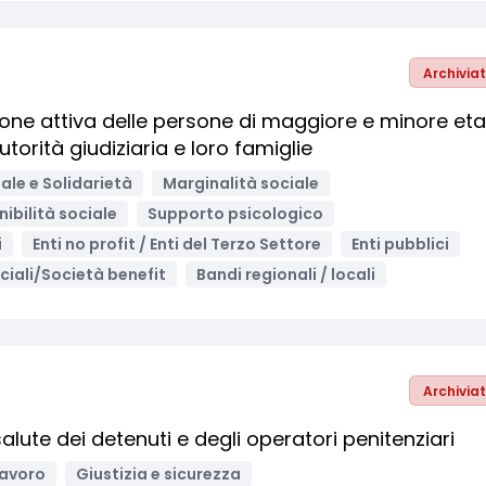
Archivia
sione attiva delle persone di maggiore e minore eta
torità giudiziaria e loro famiglie
ale e Solidarietà
Marginalità sociale
ibilità sociale
Supporto psicologico
i
Enti no profit / Enti del Terzo Settore
Enti pubblici
ciali/Società benefit
Bandi regionali / locali
Archivia
alute dei detenuti e degli operatori penitenziari
lavoro
Giustizia e sicurezza