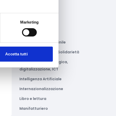
Gastronomia
Giustizia e sicurezza
Marketing
Green economy
Impianti sportivi
Imprenditoria femminile
to
Inclusione Sociale e Solidarietà
ile
Accetta tutti
Innovazione tecnologica,
digitalizzazione, ICT
Intelligenza Artificiale
Internazionalizzazione
Libro e lettura
Manifatturiero