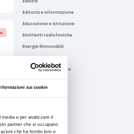
Edilizia
Editoria e informazione
Educazione e istruzione
to
Emittenti radiofoniche
Energie Rinnovabili
Farmaceutico
Farmacia e/o chimica
Fashion
Informazioni sui cookie
Festival e mostre
Fiere ed eventi
to
Formazione e lavoro
l media e per analizzare il
nostri partner che si occupano
Fotovoltaico
azioni che ha fornito loro o