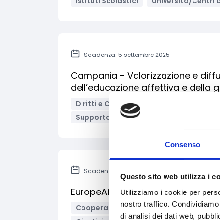
Istituti Scolastici
Università/Centri d
Scadenza: 5 settembre 2025
Campania - Valorizzazione e diffus
dell’educazione affettiva e della 
Diritti e Cittadinanza
Educazione e i
Supporto psicologico
Istituti Scolas
Consenso
Scadenza: 4 settembre 2025
Questo sito web utilizza i c
EuropeAid - Sostegno alle Organizz
Utilizziamo i cookie per perso
nostro traffico. Condividiamo 
Cooperazione Internazionale
Diritt
di analisi dei dati web, pubbl