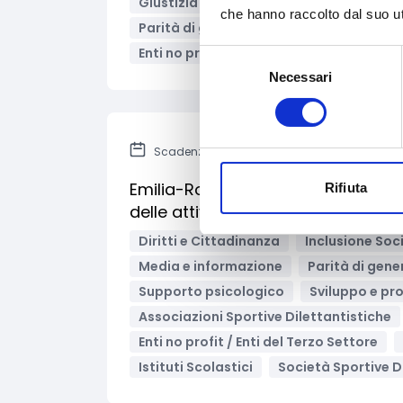
Giustizia e sicurezza
Inclusione Soci
che hanno raccolto dal suo uti
Parità di genere
Salute e medicina
Enti no profit / Enti del Terzo Settore
Selezione
Necessari
del
consenso
Scadenza: 31 luglio 2025
Emilia-Romagna - Contributi per i
Rifiuta
delle attività sportive
Diritti e Cittadinanza
Inclusione Soci
Media e informazione
Parità di gene
Supporto psicologico
Sviluppo e pr
Associazioni Sportive Dilettantistiche
Enti no profit / Enti del Terzo Settore
Istituti Scolastici
Società Sportive D