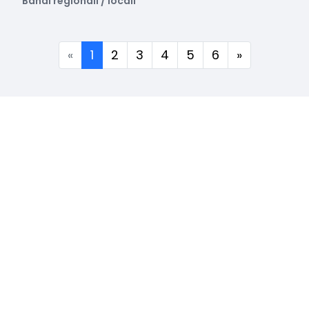
Bandi regionali / locali
(corrente)
«
1
2
3
4
5
6
»