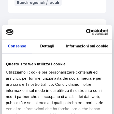
Bandi regionali / locali
Archiviato
Scadenza: 31 luglio 2026
STARTCUP LOMBARDIA
Consenso
Dettagli
Informazioni sui cookie
Competitività imprese
Consulenza specializzata
Formazione e lavoro
Questo sito web utilizza i cookie
Intelligenza Artificiale
Utilizziamo i cookie per personalizzare contenuti ed
Salute e medicina
annunci, per fornire funzionalità dei social media e per
analizzare il nostro traffico. Condividiamo inoltre
Supporto alle imprese
informazioni sul modo in cui utilizza il nostro sito con i
Transizione digitale
nostri partner che si occupano di analisi dei dati web,
Transizione ecologica
pubblicità e social media, i quali potrebbero combinarle
Transizione energetica
Imprese
con altre informazioni che ha fornito loro o che hanno
Persone fisiche/Gruppi informali