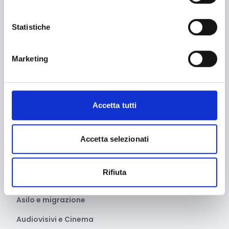
Aerospazio
Agricoltura e sviluppo rurale
Statistiche
Agroalimentare
Marketing
Aiuti umanitari e Protezione civile
Alimentazione e nutrizione
Allevamento
Accetta tutti
Ambiente e Sviluppo sostenibile
Accetta selezionati
Ammodernamento impianti
Arte e Cultura
Rifiuta
Artigianato
Asilo e migrazione
Audiovisivi e Cinema