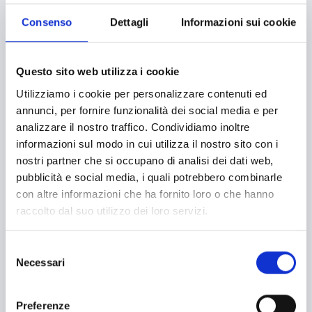
Educazione e istruzione
Consenso
Dettagli
Informazioni sui cookie
Giustizia e sicurezza
Inclusione Sociale e Solidarietà
Servizi sociali e socio-sanitari
Questo sito web utilizza i cookie
Enti no profit / Enti del Terzo Settore
Utilizziamo i cookie per personalizzare contenuti ed
Imprese sociali/Società benefit
annunci, per fornire funzionalità dei social media e per
Bandi internazionali
analizzare il nostro traffico. Condividiamo inoltre
informazioni sul modo in cui utilizza il nostro sito con i
nostri partner che si occupano di analisi dei dati web,
pubblicità e social media, i quali potrebbero combinarle
SETTORI
con altre informazioni che ha fornito loro o che hanno
raccolto dal suo utilizzo dei loro servizi.
Abbigliamento
Accessibilità
Selezione
Necessari
del
Acquisto macchinari e/o attrezzature
consenso
Acquisto macchine e strumentazioni
Preferenze