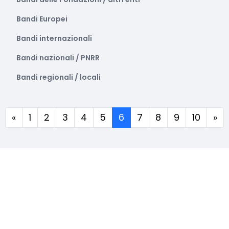
Bandi Europei
Bandi internazionali
Bandi nazionali / PNRR
Bandi regionali / locali
(corrente)
«
1
2
3
4
5
6
7
8
9
10
»