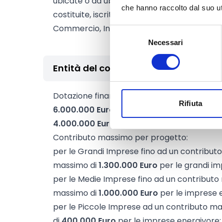
ubicate o da ubicarsi nel territorio della Re
che hanno raccolto dal suo uti
costituite, iscritte e attive nel Registro de
Commercio, Industria, Artigianato e Agrico
Selezione
Necessari
del
consenso
Entità del contributo
Dotazione finanziaria complessiva:
10.000.
Rifiuta
6.000.000 Euro
a favore delle PMI (micro, 
4.000.000 Euro
a favore delle grandi impre
Contributo massimo per progetto:
per le Grandi Imprese fino ad un contribut
massimo di
1.300.000 Euro
per le grandi im
per le Medie Imprese fino ad un contribut
massimo di
1.000.000 Euro
per le imprese 
per le Piccole Imprese ad un contributo m
di
400.000 Euro
per le imprese energivore;