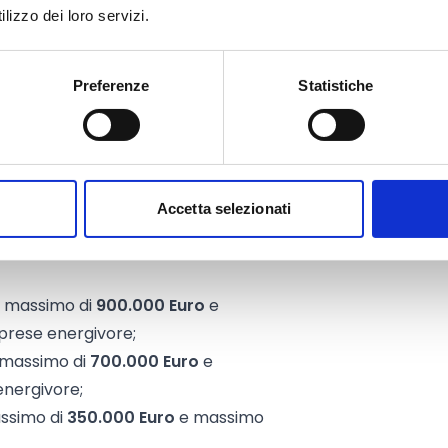
gione Basilicata e che siano già
lizzo dei loro servizi.
lle Imprese presso la Camera di
ltura territorialmente competente.
Preferenze
Statistiche
000 Euro,
così suddivisi:
Accetta selezionati
piccole e medie imprese);
se.
o massimo di
900.000 Euro
e
prese energivore;
o massimo di
700.000 Euro
e
energivore;
assimo di
350.000 Euro
e massimo