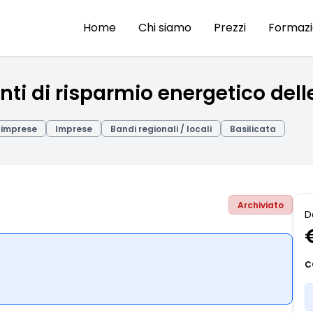
Home
Chi siamo
Prezzi
Formaz
nti di risparmio energetico del
 imprese
Imprese
Bandi regionali / locali
Basilicata
Archiviato
D
C