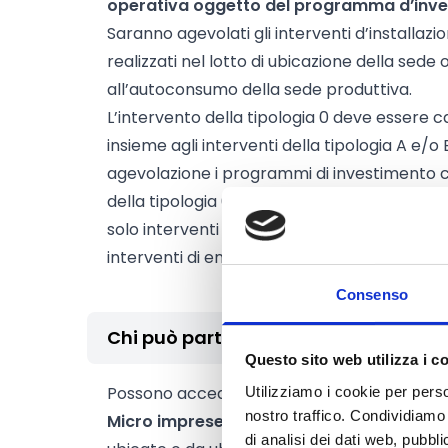
operativa oggetto del programma d’inve
Saranno agevolati gli interventi d’installazio
realizzati nel lotto di ubicazione della sede
all’autoconsumo della sede produttiva.
L’intervento della tipologia 0 deve essere
insieme agli interventi della tipologia A e/o
agevolazione i programmi di investimento c
della tipologia 0. Il programma di investim
solo interventi della tipologia A o solo inte
interventi di entrambi le tipologie.
Consenso
Chi può partecipare
Questo sito web utilizza i c
Possono accedere alle agevolazioni le
Gran
Utilizziamo i cookie per perso
nostro traffico. Condividiamo 
Micro imprese
che intendono realizzare l’i
di analisi dei dati web, pubbl