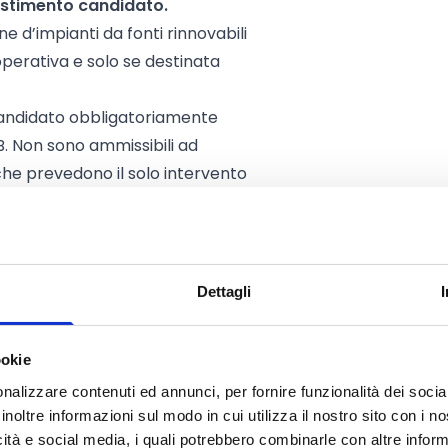
stimento candidato.
ne d’impianti da fonti rinnovabili
 operativa e solo se destinata
 candidato obbligatoriamente
 B. Non sono ammissibili ad
he prevedono il solo intervento
ento, invece, può ricomprendere
rventi della Tipologia B oppure
Dettagli
ookie
di imprese, le Medie, le Piccole e
nalizzare contenuti ed annunci, per fornire funzionalità dei socia
inoltre informazioni sul modo in cui utilizza il nostro sito con i 
nvestimento in sedi operative
icità e social media, i quali potrebbero combinarle con altre inform