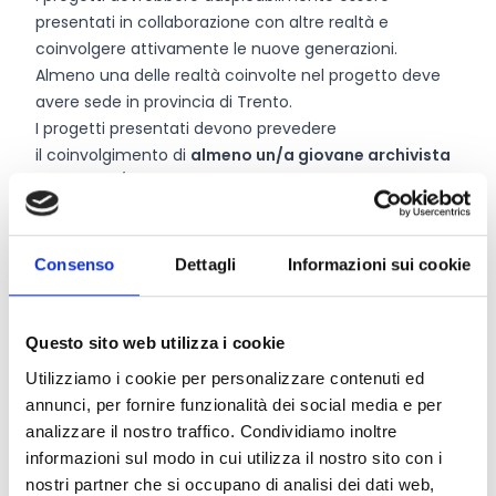
presentati in collaborazione con altre realtà e
coinvolgere attivamente le nuove generazioni.
Almeno una delle realtà coinvolte nel progetto deve
avere sede in provincia di Trento.
I progetti presentati devono prevedere
il coinvolgimento di
almeno un/a giovane archivista
qualificato/a fino a 35 anni.
Entità del contributo
Consenso
Dettagli
Informazioni sui cookie
La dotazione finanziaria complessiva ammonta
a
400.000 Euro.
Questo sito web utilizza i cookie
Il contributo richiesto alla Fondazione non può
Utilizziamo i cookie per personalizzare contenuti ed
comunque essere superiore a
50.000 Euro.
annunci, per fornire funzionalità dei social media e per
analizzare il nostro traffico. Condividiamo inoltre
informazioni sul modo in cui utilizza il nostro sito con i
Link e Documenti
nostri partner che si occupano di analisi dei dati web,