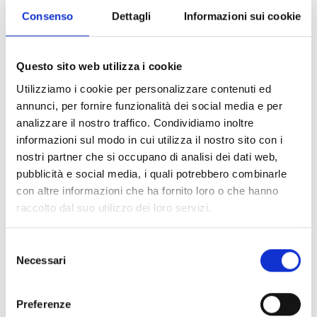
cooperative sociali;
Consenso
Dettagli
Informazioni sui cookie
comitati;
associazioni sportive dilettantistiche.
Questo sito web utilizza i cookie
Utilizziamo i cookie per personalizzare contenuti ed
Entità del contributo
annunci, per fornire funzionalità dei social media e per
analizzare il nostro traffico. Condividiamo inoltre
Dotazione finanziaria complessiva:
180.000 Euro
informazioni sul modo in cui utilizza il nostro sito con i
Contributo massimo per progetto:
15.000 Euro
nostri partner che si occupano di analisi dei dati web,
Quota di cofinanziamento:
80%
pubblicità e social media, i quali potrebbero combinarle
con altre informazioni che ha fornito loro o che hanno
Link e Documenti
raccolto dal suo utilizzo dei loro servizi.
Pagina web per formulari e documenti
Selezione
Bando
Necessari
del
Si consiglia di consultare regolarmente il sito web
consenso
ufficiale del bando per gli aggiornamenti e le
Preferenze
informazioni addizionali.