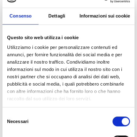
competitività delle imprese sui mercati in un'ottica di
sostenibilità all'interno di una strategia di mediolungo
Consenso
Dettagli
Informazioni sui cookie
periodo nella lotta ai cambiamenti climatici.
Questo sito web utilizza i cookie
CONDIVIDI
Utilizziamo i cookie per personalizzare contenuti ed
annunci, per fornire funzionalità dei social media e per
analizzare il nostro traffico. Condividiamo inoltre
informazioni sul modo in cui utilizza il nostro sito con i
Conosci Obiettivo Europa?
nostri partner che si occupano di analisi dei dati web,
Prova gratis
pubblicità e social media, i quali potrebbero combinarle
con altre informazioni che ha fornito loro o che hanno
raccolto dal suo utilizzo dei loro servizi.
Selezione
Necessari
del
consenso