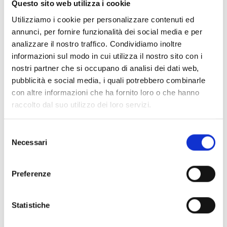
Questo sito web utilizza i cookie
associazioni
(o da altri soggetti di loro emanazione, o
Utilizziamo i cookie per personalizzare contenuti ed
dall’insieme delle associazioni costituite a livello
annunci, per fornire funzionalità dei social media e per
provinciale su scala regionale).
analizzare il nostro traffico. Condividiamo inoltre
informazioni sul modo in cui utilizza il nostro sito con i
nostri partner che si occupano di analisi dei dati web,
Entità del contributo
pubblicità e social media, i quali potrebbero combinarle
con altre informazioni che ha fornito loro o che hanno
La dotazione finanziaria complessiva ammonta
raccolto dal suo utilizzo dei loro servizi.
a
162.000 Euro
L’entità del contributo concedibile è fissato nella
misura massima del
50%
delle spese ammissibili,
Selezione
indicate nel preventivo finanziario allegato alla
Necessari
del
domanda e non potrà comunque eccedere l’importo
consenso
massimo di
9.000 Euro
.
Preferenze
Qualora le entrate comprensive del contributo
camerale risultassero maggiori delle spese, il
contributo sarà ridotto in misura pari alla differenza
Statistiche
fra le entrate e le spese complessive.