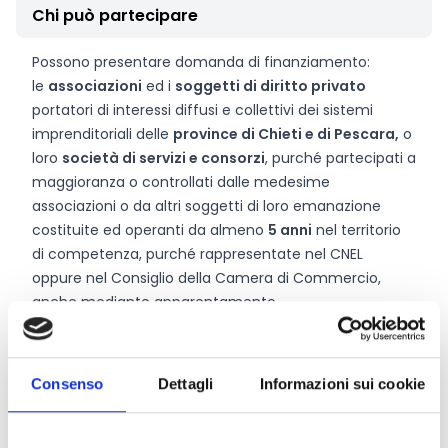
Chi può partecipare
Possono presentare domanda di finanziamento:
le
associazioni
ed i
soggetti di diritto privato
portatori di interessi diffusi e collettivi dei sistemi
imprenditoriali delle
province di Chieti e di Pescara,
o
loro
società di servizi e consorzi
, purché partecipati a
maggioranza o controllati dalle medesime
associazioni o da altri soggetti di loro emanazione
costituite ed operanti da almeno
5 anni
nel territorio
di competenza, purché rappresentate nel CNEL
oppure nel Consiglio della Camera di Commercio,
anche mediante apparentamento.
I soggetti che presentano domanda di contributo
possono, nella stessa, individuare come soggetto
attuatore unico di ciascuna iniziativa una loro
Consenso
Dettagli
Informazioni sui cookie
associazione provinciale
,
interprovinciale
o una loro
società
di servizi o consorzio
,
purché partecipati
almeno nella misura del 75% dalle medesime