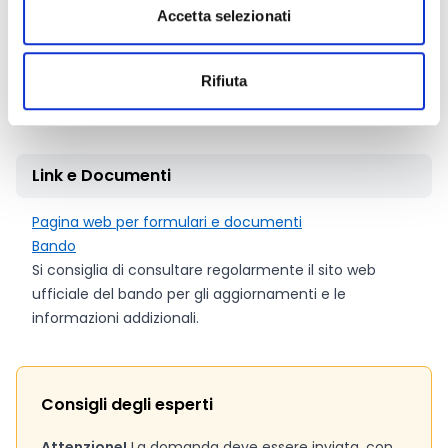
Per ciascun progetto selezionato il contributo
Accetta selezionati
concedibile non potrà superare l’
80%
del costo
complessivo ritenuto ammissibile, fermo restando che
la quota a carico del beneficiario non potrà essere
Rifiuta
inferiore al 20% del predetto costo.
Link e Documenti
Pagina web per formulari e documenti
Bando
Si consiglia di consultare regolarmente il sito web
ufficiale del bando per gli aggiornamenti e le
informazioni addizionali.
Consigli degli esperti
Attenzione!
La domanda deve essere inviata, con