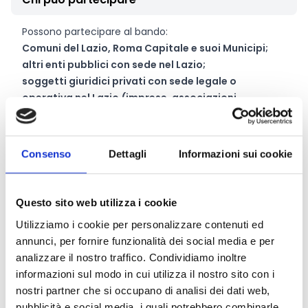
Possono partecipare al bando:
Comuni del Lazio, Roma Capitale e suoi Municipi;
altri enti pubblici con sede nel Lazio;
soggetti giuridici privati con sede legale o
operativa nel Lazio
(imprese, associazioni,
fondazioni e comitati ed enti equiparati)
che
abbiano sede legale o operativa nel territorio della
Regione Lazio, siano costituiti da
almeno sei mesi
alla
Consenso
Dettagli
Informazioni sui cookie
data di pubblicazione dell'avviso e che siano in
possesso dei requisiti previsti a pagg. 4 e ss. del bando.
È ammessa la presentazione di una sola domanda per
Questo sito web utilizza i cookie
ciascun soggetto, in forma singola o associata.
Utilizziamo i cookie per personalizzare contenuti ed
annunci, per fornire funzionalità dei social media e per
analizzare il nostro traffico. Condividiamo inoltre
Entità del contributo
informazioni sul modo in cui utilizza il nostro sito con i
nostri partner che si occupano di analisi dei dati web,
La dotazione finanziaria complessiva è pari a
200.000
pubblicità e social media, i quali potrebbero combinarle