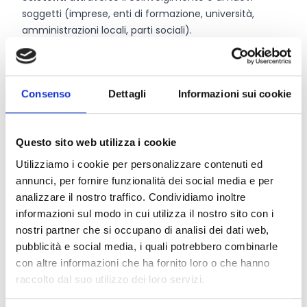
soggetti (imprese, enti di formazione, università,
amministrazioni locali, parti sociali).
Chi può partecipare
Consenso
Dettagli
Informazioni sui cookie
Potranno essere ammessi ai contributi regionali
esclusivamente i seguenti soggetti:
gli Enti locali,
in forma singola o associata, della
Questo sito web utilizza i cookie
Regione Emilia-Romagna;
Utilizziamo i cookie per personalizzare contenuti ed
le Associazioni di promozione sociale,
iscritte al
annunci, per fornire funzionalità dei social media e per
registro regionale;
analizzare il nostro traffico. Condividiamo inoltre
le Organizzazioni di volontariato,
iscritte al registro
informazioni sul modo in cui utilizza il nostro sito con i
regionale;
nostri partner che si occupano di analisi dei dati web,
le ONLUS,
iscritte nell'anagrafe unica di cui all'art. 11 del
pubblicità e social media, i quali potrebbero combinarle
D.Lgs. 460/1997.
con altre informazioni che ha fornito loro o che hanno
I soggetti del Terzo settore che possono essere
raccolto dal suo utilizzo dei loro servizi.
ammessi a contributo
devono avere una sede nella