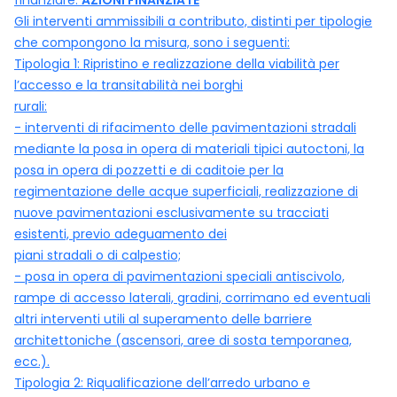
finanziare.
AZIONI FINANZIATE
Gli interventi ammissibili a contributo, distinti per tipologie
che compongono la misura, sono i seguenti:
Tipologia 1: Ripristino e realizzazione della viabilità per
l’accesso e la transitabilità nei borghi
rurali:
- interventi di rifacimento delle pavimentazioni stradali
mediante la posa in opera di materiali tipici autoctoni, la
posa in opera di pozzetti e di caditoie per la
regimentazione delle acque superficiali, realizzazione di
nuove pavimentazioni esclusivamente su tracciati
esistenti, previo adeguamento dei
piani stradali o di calpestio;
- posa in opera di pavimentazioni speciali antiscivolo,
rampe di accesso laterali, gradini, corrimano ed eventuali
altri interventi utili al superamento delle barriere
architettoniche (ascensori, aree di sosta temporanea,
ecc.).
Tipologia 2: Riqualificazione dell’arredo urbano e