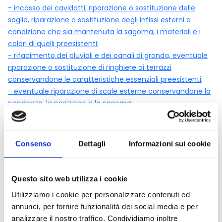
- incasso dei cavidotti, riparazione o sostituzione delle
soglie, riparazione o sostituzione degli infissi esterni a
condizione che sia mantenuta la sagoma, i materiali e i
colori di quelli preesistenti;
- rifacimento dei pluviali e dei canali di gronda, eventuale
riparazione o sostituzione di ringhiere ai terrazzi
conservandone le caratteristiche essenziali preesistenti;
- eventuale riparazione di scale esterne conservandone la
pendenza, la posizione e la sagoma;
- rifacimento di eventuali lastrici solari, terrazzi e balconi,
eliminazioni delle superfetazioni e ripristino delle strutture
architettoniche originarie.
Consenso
Dettagli
Informazioni sui cookie
Tipologia 4: Ristrutturazione e valorizzazione di immobili di
pregio storico ed architettonico da
adibirsi ad attività collettive:
Questo sito web utilizza i cookie
- interventi di consolidamento, restauro, ristrutturazione di
Utilizziamo i cookie per personalizzare contenuti ed
immobili da realizzare nel rispetto delle normative vigenti e
annunci, per fornire funzionalità dei social media e per
con l’utilizzo di materiali eco-compatibili, che potranno
analizzare il nostro traffico. Condividiamo inoltre