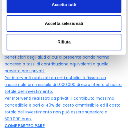
• proprietari pubblici o privati degli edifici oggetto
Accetta tutti
d’intervento (solo in base a quanto stabilito dal bando).
ENTITA' CONTRIBUTO
l sostegno è concesso nella forma di contributo a fondo
Accetta selezionati
perduto fino ad un massimo del 100% del costo
ammissibile ridotto al 40% nel caso in cui i beneficiari siano
Rifiuta
soggetti privati.
I partenariati pubblico-privati che si propongono quali
beneficiari degli aiuti di cui al presente bando hanno
accesso a tassi di contribuzione equivalenti a quelle
previste per i privati.
Per interventi realizzati da enti pubblici è fissato un
massimale ammissibile di 1.000.000 di euro riferito al costo
totale dell’investimento.
Per interventi realizzati da privati il contributo massimo
concedibile è pari al 40% del costo ammissibile ed il costo
totale dell’investimento non può essere superiore a
500.000 euro.
COME PARTECIPARE