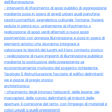
dell’illuminazione:
- interventi di rifacimento di spazi pubblici di aggregazione
mediante posa in opera di arredi urbani quali panchine,
cestini portarifiuti, segnaletica culturale, fontane, fioriere,
sedute in pietra ecc, unitamente al rifacimento o
realizzazione di spazi verdi alternati a nuovi spazi
pavimentati con annessa illuminazione e posa in opera di
elementi artistici che dovranno integrarsi e
valorizzare la tipicità dei luoghi ed il loro contesto storico;
- realizzazione di nuovi impianti di illuminazione pubblica
mediante la sostituzione della preesistente se
economicamente motivata dal soggetto richiedente.
Tipologia 3: Ristrutturazione facciate di edifici delimitanti
vie e piazze di pregio storico
architettonico:
- rifacimento degli intonaci fatiscenti, delle lesene, dei
marcapiani, delle cornici delimitanti gli imbotti delle
aperture, il cornicione del tetto, con l’impiego di materiali e
colori uguali a quelli preesistenti;