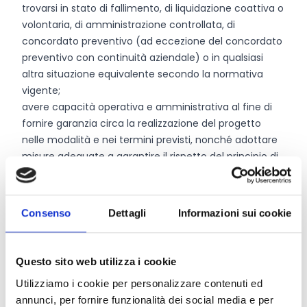
trovarsi in stato di fallimento, di liquidazione coattiva o
volontaria, di amministrazione controllata, di
concordato preventivo (ad eccezione del concordato
preventivo con continuità aziendale) o in qualsiasi
altra situazione equivalente secondo la normativa
vigente;
avere capacità operativa e amministrativa al fine di
fornire garanzia circa la realizzazione del progetto
nelle modalità e nei termini previsti, nonché adottare
misure adeguate a garantire il rispetto del principio di
sana gestione finanziaria;
non essere destinatari di un ordine di recupero
pendente per effetto di una precedente decisione
Consenso
Dettagli
Informazioni sui cookie
della Commissione europea che dichiara un aiuto
illegale e incompatibile con il mercato interno;
essere in regola con la restituzione di somme dovute
Questo sito web utilizza i cookie
in relazione a provvedimenti di revoca di agevolazioni
Utilizziamo i cookie per personalizzare contenuti ed
concesse dalla Regione Basilicata;
annunci, per fornire funzionalità dei social media e per
non essere sottoposti a procedura concorsuale e non