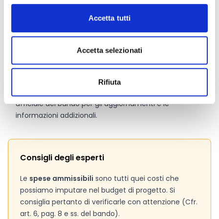
L’intensità di aiuto può raggiungere il
100%
del deficit
di finanziamento.
Accetta tutti
Link e Documenti
Accetta selezionati
Pagina web per formulari e documenti
Bando
Rifiuta
Si consiglia di consultare regolarmente il sito web
ufficiale del bando per gli aggiornamenti e le
informazioni addizionali.
Consigli degli esperti
Le
spese ammissibili
sono tutti quei costi che
possiamo imputare nel budget di progetto. Si
consiglia pertanto di verificarle con attenzione (Cfr.
art. 6, pag. 8 e ss. del bando).