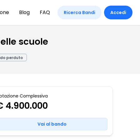
ione
Blog
FAQ
Ricerca Bandi
Accedi
nelle scuole
do perduto
otazione Complessiva
€ 4.900.000
Vai al bando