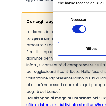
che hanno raccolto dal suo uti
Selezione
Necessari
del
Consigli degli esperti
consenso
Le domande potranno essere inviate dal 5/
Le
spese ammissibili
sono tutti quei costi
progetto. Si consiglia pertanto di verificarl
Rifiuta
È molto importante leggere attentamente
dall’Ente per valutare le proposte progettual
infatti, ti consentirà di comprendere se il 
per aggiudicarsi il contributo. Nella fase di s
valutazione rappresenteranno la tua guida
che sarà necessario dare ai singoli paragraf
pag. 15 del bando).
Hai bisogno di maggiori informazioni?
Con
ufficio.sistemi.produttivi.infrastrutture@cer