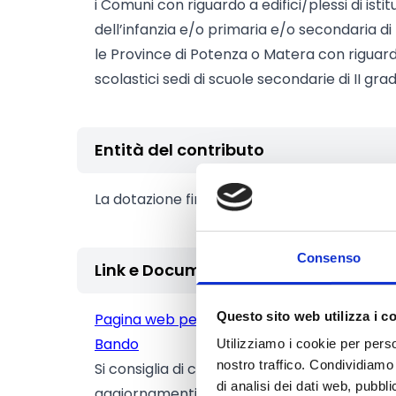
i Comuni con riguardo a edifici/plessi di istitu
dell’infanzia e/o primaria e/o secondaria di 
le Province di Potenza o Matera con riguardo a
scolastici sedi di scuole secondarie di II gra
Entità del contributo
La dotazione finanziaria complessiva amm
Consenso
Link e Documenti
Questo sito web utilizza i c
Pagina web per formulari e documenti
Bando
Utilizziamo i cookie per perso
nostro traffico. Condividiamo 
Si consiglia di consultare regolarmente il si
di analisi dei dati web, pubbl
aggiornamenti e le informazioni addizionali.