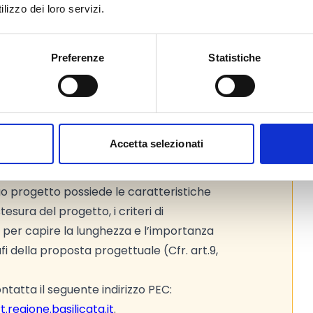
lizzo dei loro servizi.
Preferenze
Statistiche
11/2025 al 03/01/2026.
 che possiamo imputare nel budget di
e con attenzione (Cfr. art. 7 del bando).
Accetta selezionati
 i
criteri di valutazione
adottati
i. La lettura preliminare dei criteri,
tuo progetto possiede le caratteristiche
tesura del progetto, i criteri di
 per capire la lunghezza e l’importanza
i della proposta progettuale (Cfr. art.9,
tatta il seguente indirizzo PEC:
t.regione.basilicata.it
.