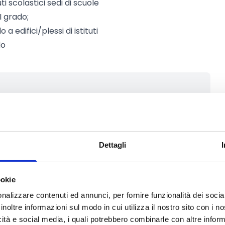
ti scolastici sedi di scuole
I grado;
 edifici/plessi di istituti
do
onta a
4.900.000 Euro.
Dettagli
ookie
nalizzare contenuti ed annunci, per fornire funzionalità dei socia
inoltre informazioni sul modo in cui utilizza il nostro sito con i 
to web ufficiale del bando per gli
icità e social media, i quali potrebbero combinarle con altre inform