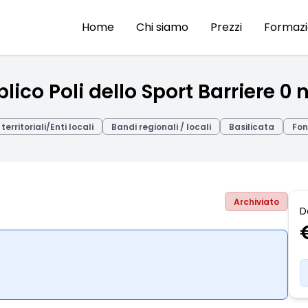
Home
Chi siamo
Prezzi
Formaz
lico Poli dello Sport Barriere 0 
 territoriali/Enti locali
Bandi regionali / locali
Basilicata
Fon
Archiviato
D