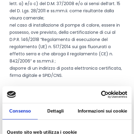
lett. a) e/o c) del D.M. 37/2008 e/o ai sensi dell’art. 15
del D. Lgs. 28/2011 e ss.mm.ii. come risultante dalla
visura camerale;
nel caso di installazione di pompe di calore, essere in
possesso, ove previsto, della certificazione di cui al
D.P.R. 146/2018 “Regolamento di esecuzione del
regolamento (UE) n. 517/2014 sui gas fluorurati a
effetto serra e che abroga il regolamento (CE) n.
842/2006” e ss.mm.ii ;
disporre di un indirizzo di posta elettronica certificata,
firma digitale e SPID/CNS.
Entità del contributo
La dotazione finanziaria complessiva ammonta a
Consenso
Dettagli
Informazioni sui cookie
24.000.000 Euro
, di cui:
10.000.000 Euro per il 2026;
7.000.000 Euro per il 2027;
Questo sito web utilizza i cookie