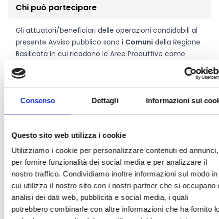
Chi può partecipare
Gli attuatori/beneficiari delle operazioni candidabili al
presente Avviso pubblico sono i
Comuni
della Regione
Basilicata in cui ricadono le Aree Produttive come
individuate dai rispettivi piani urbanistici dei Comuni.
Entità del contributo
Consenso
Dettagli
Informazioni sui coo
La dotazione finanziaria complessiva ammonta a
37.000.000 Euro.
Questo sito web utilizza i cookie
Utilizziamo i cookie per personalizzare contenuti ed annunci,
per fornire funzionalità dei social media e per analizzare il
Link e Documenti
nostro traffico. Condividiamo inoltre informazioni sul modo in
cui utilizza il nostro sito con i nostri partner che si occupano 
Pagina web per formulari e documenti
analisi dei dati web, pubblicità e social media, i quali
Bando
potrebbero combinarle con altre informazioni che ha fornito l
Si consiglia di consultare regolarmente il sito web