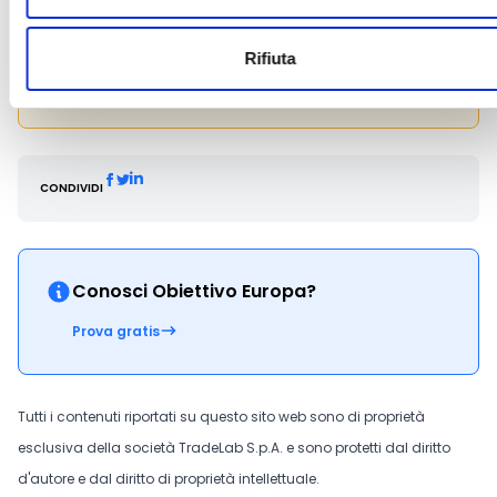
eventuale richiesta di informazioni sui contenuti del
presente avviso potrà essere rivolta al responsabile
Rifiuta
procedimento all’indirizzo
ufficio.sistemi.produttivi.infrastrutture@cert.regione.basilic
CONDIVIDI
Conosci Obiettivo Europa?
Prova gratis
Tutti i contenuti riportati su questo sito web sono di proprietà
esclusiva della società TradeLab S.p.A. e sono protetti dal diritto
d'autore e dal diritto di proprietà intellettuale.