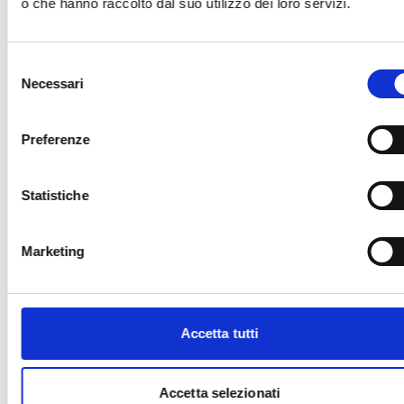
o che hanno raccolto dal suo utilizzo dei loro servizi.
ufficiale del bando per gli aggiornamenti e le
informazioni addizionali.
Selezione
Necessari
del
consenso
Consigli degli esperti
Preferenze
Le
spese ammissibili
sono tutti quei costi che
possiamo imputare nel budget di progetto. Si
consiglia pertanto di verificarle con attenzione (Cfr.
Statistiche
art.5, pag. 7 del bando).
È molto importante leggere attentamente i criteri
Marketing
di valutazione adottati dall’Ente per valutare le
proposte progettuali. La lettura preliminare dei
criteri, infatti, ti consentirà di comprendere se il tuo
progetto possiede le caratteristiche per
Accetta tutti
aggiudicarsi il contributo (Cfr. art.8, pag. 11 del
bando).
Hai bisogno di maggiori informazioni?
Ogni
Accetta selezionati