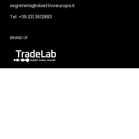
segreteria@obiettivoeuropa.it
Tel. +39.331.3612883
BRAND OF
SEDE LEGALE E OPERATIVA
Via Marco d’Aviano, 2
20131 Milano (MI)
SEGUICI