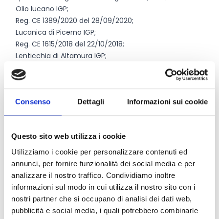
Olio lucano IGP;
Reg. CE 1389/2020 del 28/09/2020;
Lucanica di Picerno IGP;
Reg. CE 1615/2018 del 22/10/2018;
Lenticchia di Altamura IGP;
Reg. CE 2362/2017del 5/12/2017.
Sistemi di qualità nazionali:
SQNPI – Sistema di qualità nazionale di produzione
Consenso
Dettagli
Informazioni sui cookie
integrata;
SQNZ – Sistema di qualità nazionale zootecnia.
I programmi di informazione e promozione devono
Questo sito web utilizza i cookie
avere una
durata di un anno
a far data dalla firma del
provvedimento di concessione.
Utilizziamo i cookie per personalizzare contenuti ed
annunci, per fornire funzionalità dei social media e per
analizzare il nostro traffico. Condividiamo inoltre
Chi può partecipare
informazioni sul modo in cui utilizza il nostro sito con i
nostri partner che si occupano di analisi dei dati web,
Possono partecipare le
associazioni di agricoltori
,
pubblicità e social media, i quali potrebbero combinarle
anche di tipo temporaneo o di scopo.