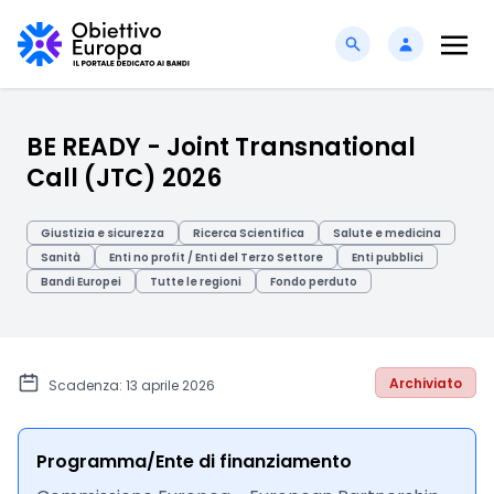
BE READY - Joint Transnational
Call (JTC) 2026
Giustizia e sicurezza
Ricerca Scientifica
Salute e medicina
Sanità
Enti no profit / Enti del Terzo Settore
Enti pubblici
Bandi Europei
Tutte le regioni
Fondo perduto
Archiviato
Scadenza: 13 aprile 2026
Programma/Ente di finanziamento