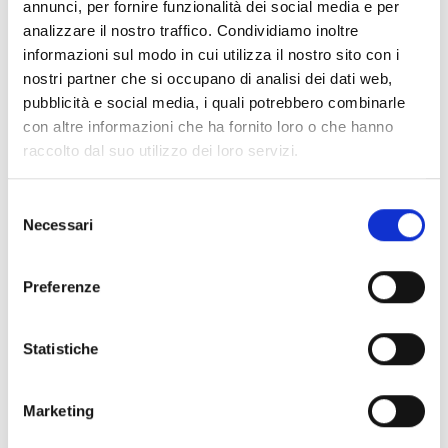
annunci, per fornire funzionalità dei social media e per
associati;
analizzare il nostro traffico. Condividiamo inoltre
massimo
6 partner
(estendibile a 7 in casi specifici);
informazioni sul modo in cui utilizza il nostro sito con i
un solo partner per ciascuna organizzazione di
nostri partner che si occupano di analisi dei dati web,
finanziamento nazionale all’interno dello stesso
pubblicità e social media, i quali potrebbero combinarle
consorzio;
con altre informazioni che ha fornito loro o che hanno
ogni partner deve essere ammissibile secondo le
raccolto dal suo utilizzo dei loro servizi.
regole del proprio ente finanziatore nazionale o
regionale
.
Selezione
Necessari
del
consenso
Entità del contributo
Preferenze
Il bando non prevede un budget unico. Il
finanziamento complessivo deriva dalla somma delle
Statistiche
dotazioni messe a disposizione dalle singole
organizzazioni nazionali e regionali partecipanti.
Ogni partner è finanziato dal proprio
ente
Marketing
nazionale/regionale
e importi, intensità di aiuto, costi