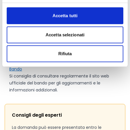
ammissibili e limiti di budget variano in base al Paese
di provenienza del partner. Per l’Italia (Ministero della
Salute) si applicano le seguenti disposizioni:
Accetta tutti
Dotazione finanziaria:
1.000.000 Euro
Contributo massimo per progetto:
400.000 Euro
Accetta selezionati
Link e Documenti
Rifiuta
Pagina web per formulari e documenti
Bando
Si consiglia di consultare regolarmente il sito web
ufficiale del bando per gli aggiornamenti e le
informazioni addizionali.
Consigli degli esperti
La domanda può essere presentata entro le