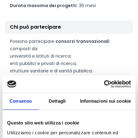
Durata massima dei progetti:
36 mesi
Chi può partecipare
Possono partecipare
consorzi transnazionali
composti da:
università e istituti di ricerca;
enti pubblici e privati di ricerca;
strutture sanitarie e di sanità pubblica;
imprese (secondo le regole nazionali di ammissibilità).
Attenzione!
Per l’Italia sono ammessi a presentare
domanda esclusivamente i
ricercatori degli IRCCS
(Istituti di Ricovero e Cura a Carattere Scientifico). Le
Consenso
Dettagli
Informazioni sui cookie
università, gli altri istituti di ricerca e le aziende sono
esclusi
dal finanziamento.
Requisiti principali:
Questo sito web utilizza i cookie
minimo
3 partner
provenienti da
almeno 3 Paesi
Utilizziamo i cookie per personalizzare contenuti ed
partecipanti
, di cui almeno 2 Stati membri UE o Paesi