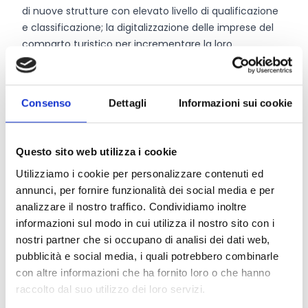
di nuove strutture con elevato livello di qualificazione
e classificazione; la digitalizzazione delle imprese del
comparto turistico per incrementare la loro
competitività e transizione in ottica di industria
turistica 4.0, favorendo la nascita di nuovi servizi
culturali e turistici digitali e la creazione di elementi
Consenso
Dettagli
Informazioni sui cookie
innovativi per l’ecosistema del turismo in Calabria,
nonché l’adesione a circuiti internazionali e di
conseguenza a nuovi modelli organizzativi e gestionali,
Questo sito web utilizza i cookie
al fine di dare impulso all’economia turistica regionale
Utilizziamo i cookie per personalizzare contenuti ed
e allo sviluppo dei flussi turistici regionali.
annunci, per fornire funzionalità dei social media e per
analizzare il nostro traffico. Condividiamo inoltre
informazioni sul modo in cui utilizza il nostro sito con i
CONDIVIDI
nostri partner che si occupano di analisi dei dati web,
pubblicità e social media, i quali potrebbero combinarle
con altre informazioni che ha fornito loro o che hanno
raccolto dal suo utilizzo dei loro servizi.
Conosci Obiettivo Europa?