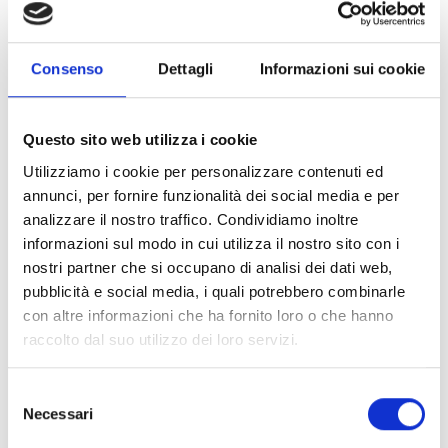
dell’innovazione, anche mediante l’attrazione e/o il
consolidamento sul territorio regionale di programmi
di investimento produttivi strategici, innovativi e con
Consenso
Dettagli
Informazioni sui cookie
impatto occupazionale.
Questo sito web utilizza i cookie
Utilizziamo i cookie per personalizzare contenuti ed
CONDIVIDI
annunci, per fornire funzionalità dei social media e per
analizzare il nostro traffico. Condividiamo inoltre
informazioni sul modo in cui utilizza il nostro sito con i
Conosci Obiettivo Europa?
nostri partner che si occupano di analisi dei dati web,
pubblicità e social media, i quali potrebbero combinarle
Prova gratis
con altre informazioni che ha fornito loro o che hanno
raccolto dal suo utilizzo dei loro servizi.
Selezione
Necessari
del
consenso