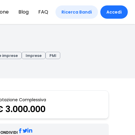
ione
Blog
FAQ
Ricerca Bandi
Accedi
e imprese
Imprese
PMI
otazione Complessiva
€ 3.000.000
ONDIVIDI