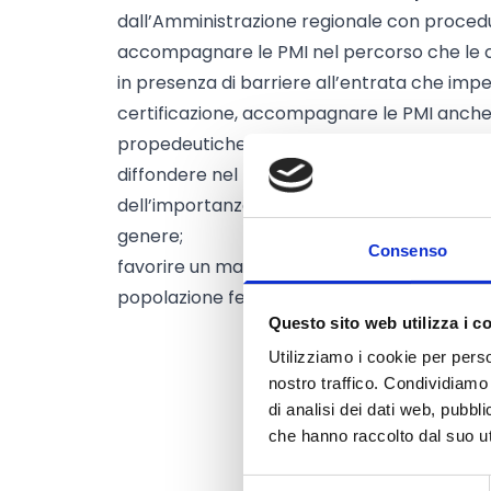
dall’Amministrazione regionale con procedura
accompagnare le PMI nel percorso che le co
in presenza di barriere all’entrata che impe
certificazione, accompagnare le PMI anche n
propedeutiche quali l’adeguamento dei proce
diffondere nel tessuto d’impresa calabres
dell’importanza sociale, culturale, economic
genere;
Consenso
favorire un maggior tasso occupazionale e d
popolazione femminile.
Questo sito web utilizza i c
Utilizziamo i cookie per perso
nostro traffico. Condividiamo 
di analisi dei dati web, pubbl
che hanno raccolto dal suo uti
Selezione