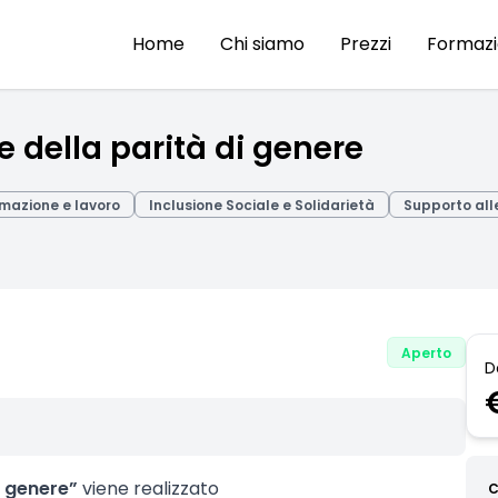
Home
Chi siamo
Prezzi
Formaz
e della parità di genere
mazione e lavoro
Inclusione Sociale e Solidarietà
Supporto all
Aperto
D
i genere”
viene realizzato
C