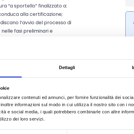
 “a sportello” finalizzato a:
nduca alla certificazione;
discano l’avvio del processo di
elle fasi preliminari e
ssi e dei sistemi aziendali;
e la consapevolezza
a e strategica della parità di
Dettagli
i accesso al lavoro della
ookie
nalizzare contenuti ed annunci, per fornire funzionalità dei socia
inoltre informazioni sul modo in cui utilizza il nostro sito con i 
icità e social media, i quali potrebbero combinarle con altre inform
lizzo dei loro servizi.