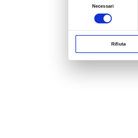
Necessari
del
consenso
Rifiuta