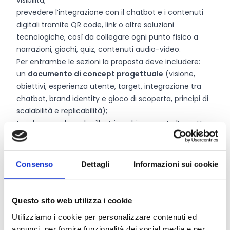
visibilità;
prevedere l’integrazione con il chatbot e i contenuti
digitali tramite QR code, link o altre soluzioni
tecnologiche, così da collegare ogni punto fisico a
narrazioni, giochi, quiz, contenuti audio-video.
Per entrambe le sezioni la proposta deve includere:
un
documento di concept progettuale
(visione,
obiettivi, esperienza utente, target, integrazione tra
chatbot, brand identity e gioco di scoperta, principi di
scalabilità e replicabilità);
tavole e mockup che illustrino chiaramente l’aspetto
finale degli elaborati (brand, materiali di
comunicazione, touchpoint fisici, applicazioni
territoriali per Muro Lucano e Castelgrande);
Consenso
Dettagli
Informazioni sui cookie
una
nota tecnica
su fattibilità, tecnologie ipotizzate,
materiali, tempi di realizzazione e manutenzione.
Questo sito web utilizza i cookie
Utilizziamo i cookie per personalizzare contenuti ed
Chi può partecipare
annunci, per fornire funzionalità dei social media e per