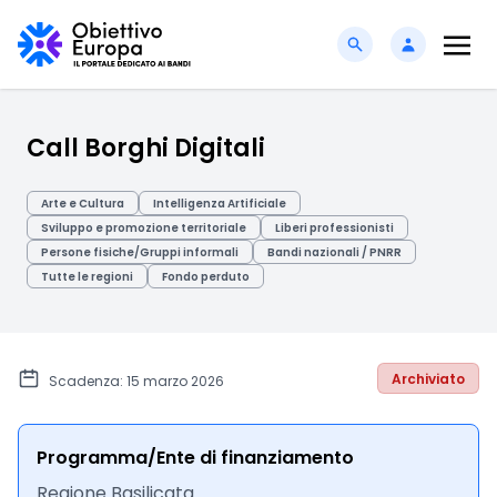
Call Borghi Digitali
Arte e Cultura
Intelligenza Artificiale
Sviluppo e promozione territoriale
Liberi professionisti
Persone fisiche/Gruppi informali
Bandi nazionali / PNRR
Tutte le regioni
Fondo perduto
Archiviato
Scadenza: 15 marzo 2026
Programma/Ente di finanziamento
Regione Basilicata