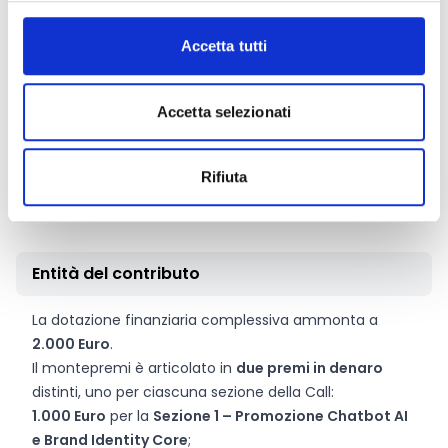
giuria al momento dell’invio della candidatura.
La partecipazione è gratuita; ogni partecipante/team
Accetta tutti
può presentare
una sola proposta per ciascuna
sezione
, ma è possibile candidarsi a entrambe. La
proprietà intellettuale delle proposte resta ai creatori,
Accetta selezionati
mentre i soggetti attuatori del progetto “Borghi
Digitali” mantengono il diritto di pubblicare e
Rifiuta
promuovere le proposte sui canali ufficiali e nei
materiali istituzionali.
Entità del contributo
La dotazione finanziaria complessiva ammonta a
2.000 Euro
.
Il montepremi è articolato in
due premi in denaro
distinti, uno per ciascuna sezione della Call:
1.000 Euro
per la
Sezione 1 – Promozione Chatbot AI
e Brand Identity Core
;