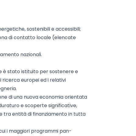
rgetiche, sostenibili e accessibili;
ona di contatto locale (elencate
iamento nazionali.
 è stato istituito per sostenere e
icerca europei ed i relativi
egneria.
zione di una nuova economia orientata
duraturo e scoperte significative,
tra entità di finanziamento in tutta
cui i maggiori programmi pan-