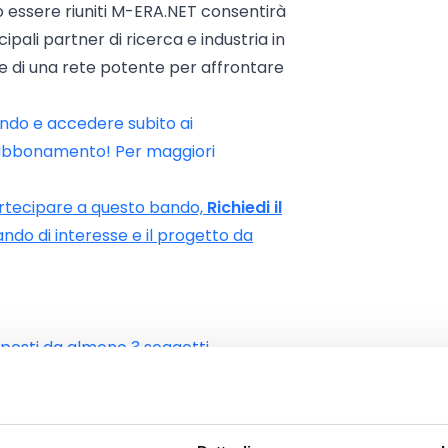
o essere riuniti M-ERA.NET consentirà
ipali partner di ricerca e industria in
e di una rete potente per affrontare
ndo e accedere subito ai
o abbonamento! Per maggiori
partecipare a questo bando,
Richiedi il
ando di interesse e il progetto da
mposti da almeno 3 soggetti
opeo) partecipanti alla call M-
l numero di partner ritenuto
 aziende, gruppi di ricerca