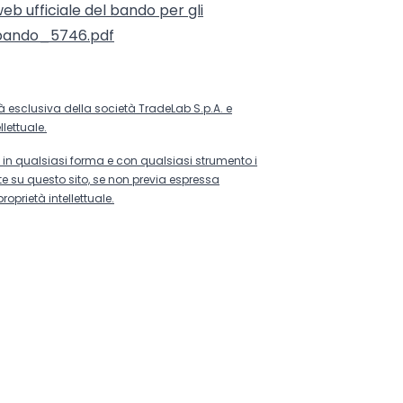
web ufficiale del bando per gli
- bando_5746.pdf
età esclusiva della società TradeLab S.p.A. e
llettuale.
re in qualsiasi forma e con qualsiasi strumento i
te su questo sito, se non previa espressa
roprietà intellettuale.