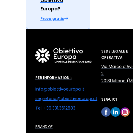
Obiettivo
Europa?
Prova gratis
SEDE LEGALE E
OPERATIVA
Via Marco d’Avi
2
PER INFORMAZIONI:
20131 Milano (M
info@obiettivoeuropa.it
segreteria@obiettivoeuropa.it
SEGUICI
Tel. +39.331.3612883
BRAND OF