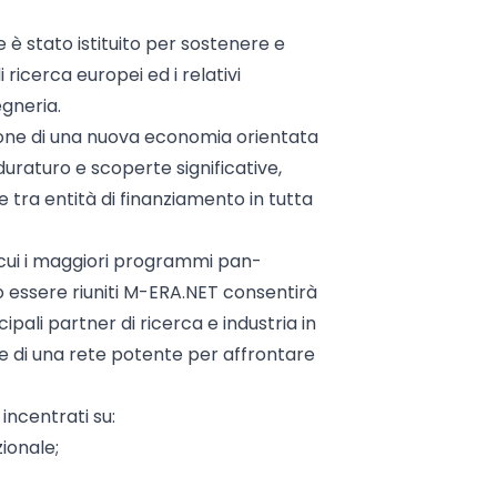
 è stato istituito per sostenere e
icerca europei ed i relativi
egneria.
zione di una nuova economia orientata
duraturo e scoperte significative,
tra entità di finanziamento in tutta
cui i maggiori programmi pan-
o essere riuniti M-ERA.NET consentirà
ipali partner di ricerca e industria in
e di una rete potente per affrontare
 incentrati su:
ionale;