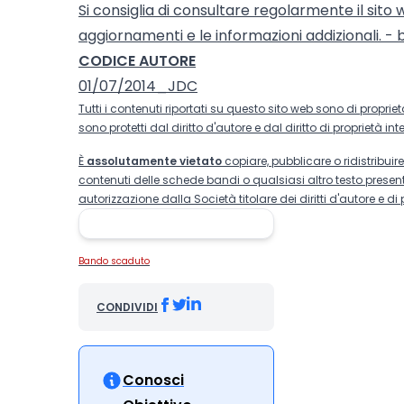
Si consiglia di consultare regolarmente il sito 
aggiornamenti e le informazioni addizionali. 
CODICE AUTORE
01/07/2014_JDC
Tutti i contenuti riportati su questo sito web sono di propri
sono protetti dal diritto d'autore e dal diritto di proprietà inte
È
assolutamente vietato
copiare, pubblicare o ridistribui
contenuti delle schede bandi o qualsiasi altro testo presen
autorizzazione dalla Società titolare dei diritti d'autore e di p
Bando scaduto
CONDIVIDI
Conosci