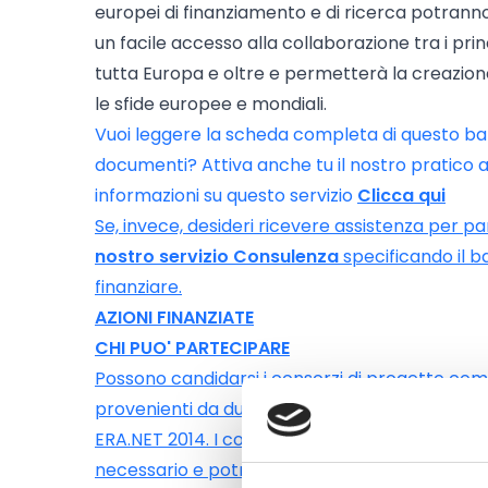
europei di finanziamento e di ricerca potrann
un facile accesso alla collaborazione tra i princ
tutta Europa e oltre e permetterà la creazion
le sfide europee e mondiali.
Vuoi leggere la scheda completa di questo ba
documenti? Attiva anche tu il nostro pratic
informazioni su questo servizio
Clicca qui
Se, invece, desideri ricevere assistenza per 
nostro servizio Consulenza
specificando il b
finanziare.
AZIONI FINANZIATE
CHI PUO' PARTECIPARE
Possono candidarsi i consorzi di progetto co
provenienti da due paesi diversi (almeno 1 eur
ERA.NET 2014. I consorzi possono coinvolgere i
necessario e potranno coinvolgere PMI, grandi