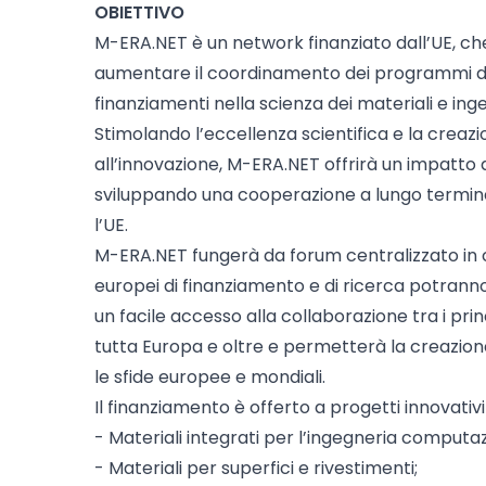
OBIETTIVO
M-ERA.NET è un network finanziato dall’UE, che
aumentare il coordinamento dei programmi di r
finanziamenti nella scienza dei materiali e ing
Stimolando l’eccellenza scientifica e la crea
all’innovazione, M-ERA.NET offrirà un impatto 
sviluppando una cooperazione a lungo termine 
l’UE.
M-ERA.NET fungerà da forum centralizzato in 
europei di finanziamento e di ricerca potrann
un facile accesso alla collaborazione tra i princ
tutta Europa e oltre e permetterà la creazion
le sfide europee e mondiali.
Il finanziamento è offerto a progetti innovativi
- Materiali integrati per l’ingegneria computaz
- Materiali per superfici e rivestimenti;