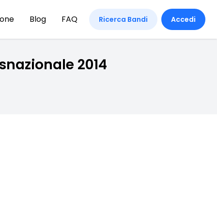
ione
Blog
FAQ
Ricerca Bandi
Accedi
asnazionale 2014