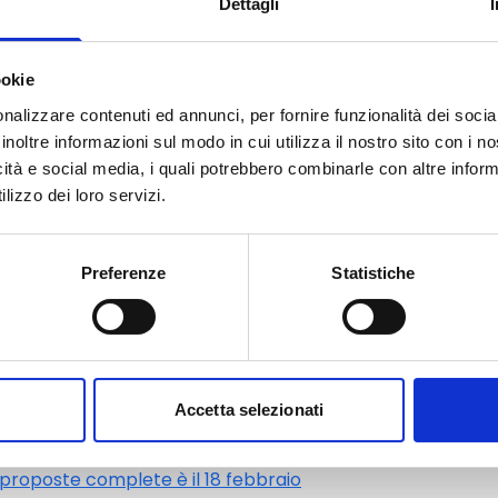
Dettagli
rca o altre organizzazioni di ricerca.
minimo di 2 organizzazioni di
lla call MERA.NET 2014.
ookie
ta dall’ M-ERA.NET, si passerà alla
nalizzare contenuti ed annunci, per fornire funzionalità dei socia
a.
inoltre informazioni sul modo in cui utilizza il nostro sito con i 
icità e social media, i quali potrebbero combinarle con altre inform
lizzo dei loro servizi.
 singolarmente per finanziamento
e regole di finanziamento dei
Preferenze
Statistiche
 ottenere informazioni dettagliate
ità dei programmi, si consiglia di
ziamento regionali / nazionali.
, juliana.cerutti@regione.piemonte.it
Accetta selezionati
poste è il 16 settembre 2014, mentre
 proposte complete è il 18 febbraio