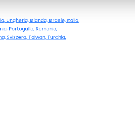
, Ungheria, Islanda, Israele, Italia,
nia, Portogallo, Romania,
a, Svizzera, Taiwan, Turchia.