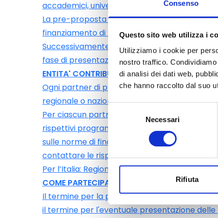
Consenso
accademici, università, entità pubbliche di rice
La pre-proposta dovrà essere sostenuta da un 
finanziamento di 2 diversi paesi partecipanti a
Questo sito web utilizza i c
Successivamente alla pre-proposta, se sostenu
Utilizziamo i cookie per perso
fase di presentazione della proposta complet
nostro traffico. Condividiamo 
ENTITA' CONTRIBUTO
di analisi dei dati web, pubbl
che hanno raccolto dal suo uti
Ogni partner di progetto deve fare richiesta
regionale o nazionale.
Selezione
Per ciascun partner di progetto si applicano l
Necessari
del
rispettivi programmi regionali / nazionali. Per
consenso
sulle norme di finanziamento specifiche e prior
contattare le rispettive organizzazioni di finan
Per l’Italia: Regione Piemonte, tel. 011/4325493
Rifiuta
COME PARTECIPARE
Il termine per la presentazione delle pre-pro
il termine per l'eventuale presentazione delle