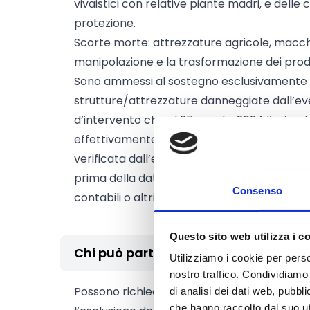
vivaistici con relative piante madri, e dell
protezione.
Scorte morte: attrezzature agricole, macchi
manipolazione e la trasformazione dei prodo
Sono ammessi al sostegno esclusivamente int
strutture/attrezzature danneggiate dall’e
d’intervento che al 27 agosto 2024 l’aziend
effettivamente per svolgere un’attività pro
verificata dall’esame del fascicolo aziendal
prima della data del 27 agosto 2024) o attra
Consenso
contabili o altri registri detenuti dalla pub
Questo sito web utilizza i c
Chi può partecipare
Utilizziamo i cookie per perso
nostro traffico. Condividiamo 
Possono richiedere il contributo
Imprenditor
di analisi dei dati web, pubbl
che hanno raccolto dal suo uti