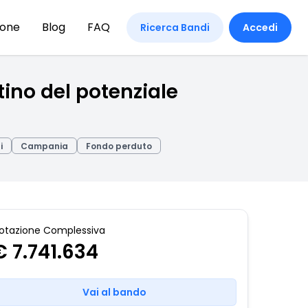
ione
Blog
FAQ
Ricerca Bandi
Accedi
tino del potenziale
i
Campania
Fondo perduto
otazione Complessiva
€ 7.741.634
Vai al bando