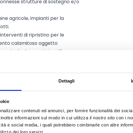
e connesse strutture di sostegno e/o
ne agricole, impianti per la
tti.
erventi di ripristino per le
vento calamitoso oggetto
a agricola danneggiata utilizzava
duttiva agricola. Tale condizione è
e (ultima scheda di validazione
verso l’esibizione di scritture
Dettagli
blica amministrazione (es. UMA).
ookie
nalizzare contenuti ed annunci, per fornire funzionalità dei socia
inoltre informazioni sul modo in cui utilizza il nostro sito con i 
i agricoli
, singoli o associati, con
icità e social media, i quali potrebbero combinarle con altre inform
lizzo dei loro servizi.