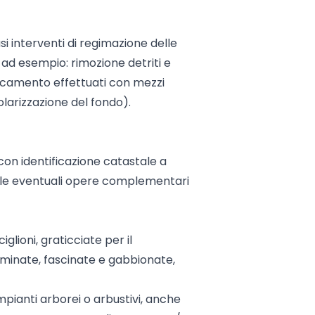
lusi interventi di regimazione delle
ad esempio: rimozione detriti e
bancamento effettuati con mezzi
golarizzazione del fondo).
 con identificazione catastale a
, e le eventuali opere complementari
iglioni, graticciate per il
iminate, fascinate e gabbionate,
 impianti arborei o arbustivi, anche