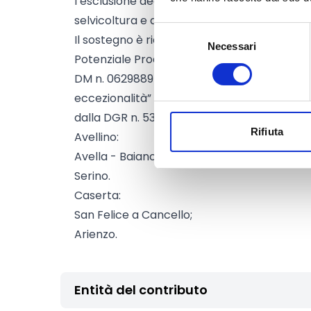
l’esclusione degli imprenditori che esercita
selvicoltura e acquacoltura.
Selezione
Il sostegno è riconosciuto esclusivamente per
Necessari
del
Potenziale Produttivo agricolo aziendale nel
consenso
DM n. 0629889 del 28/11/2024 recante il “R
eccezionalità” pubblicato sulla GU n .286 d
dalla DGR n. 533 del 11/10/2024 di seguito el
Rifiuta
Avellino:
Avella - Baiano - Mugnano del Cardinale - 
Serino.
Caserta:
San Felice a Cancello;
Arienzo.
Entità del contributo