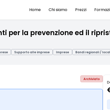
Home
Chi siamo
Prezzi
Formaz
 per la prevenzione ed il ripris
prese
Supporto alle imprese
Imprese
Bandi regionali / local
Archiviato
D