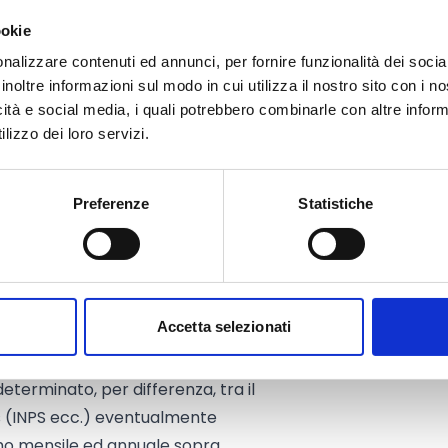
ile erogabile 227,27 euro). Nel
ookie
te al massimo dell’importo
nalizzare contenuti ed annunci, per fornire funzionalità dei socia
sima mensilità sarà erogata per
inoltre informazioni sul modo in cui utilizza il nostro sito con i 
uo di 2.500 euro per minore.
icità e social media, i quali potrebbero combinarle con altre inform
lizzo dei loro servizi.
00 euro: importo massimo annuo
ile erogabile 136,37 euro). Nel
te al massimo dell’importo
Preferenze
Statistiche
sima mensilità sarà erogata per
uo di 1.500 euro per minore
che finanziari, emanati per la
Accetta selezionati
 nessun caso, eccedere la spesa
tta.
determinato, per differenza, tra il
us (INPS ecc.) eventualmente
mo mensile ed annuale sopra