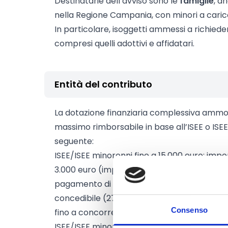
Destinatarie dell’avviso sono le
famiglie
, a
nella Regione Campania, con minori a caric
In particolare, isoggetti ammessi a richieder
compresi quelli adottivi e affidatari.
Entità del contributo
La dotazione finanziaria complessiva ammon
massimo rimborsabile in base all’ISEE o ISEE m
seguente:
ISEE/ISEE minorenni fino a 15.000 euro: im
3.000 euro (importo massimo mensile erogab
pagamento di dieci mensilità erogate al ma
concedibile (272,72 euro), l’undicesima men
Consenso
fino a concorrenza del tetto annuo di 3.000
ISEE/ISEE minorenni da 15.001 euro fino a 