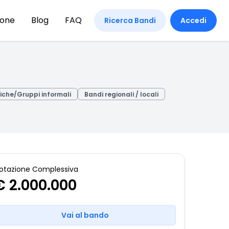
ione
Blog
FAQ
Ricerca Bandi
Accedi
siche/Gruppi informali
Bandi regionali / locali
otazione Complessiva
€ 2.000.000
Vai al bando