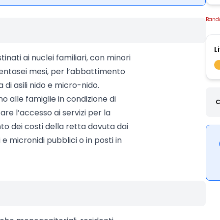
Band
L
nati ai nuclei familiari, con minori
rentasei mesi, per l’abbattimento
di asili nido e micro-nido.
no alle famiglie in condizione di
C
are l’accesso ai servizi per la
o dei costi della retta dovuta dai
i e micronidi pubblici o in posti in