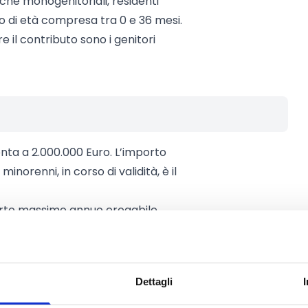
nche monogenitoriali, residenti
o di età compresa tra 0 e 36 mesi.
e il contributo sono i genitori
ta a 2.000.000 Euro. L’importo
inorenni, in corso di validità, è il
porto massimo annuo erogabile
ile 272,72 euro). Nel caso di
ssimo dell’importo mensile
silità sarà erogata per differenza
Dettagli
 euro per minore.
30.000 euro: importo massimo annuo