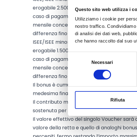
erogabile 2.500 euro (importo massimo mens
Questo sito web utilizza i c
caso di pagamento di dieci mensilità eroga
Utilizziamo i cookie per perso
mensile concedibile (222,27 euro), l’undice
nostro traffico. Condividiamo 
differenza fino a concorrenza del tetto ann
di analisi dei dati web, pubbl
che hanno raccolto dal suo uti
ISEE/ISEE minorenni da 30.001 euro a 45.0
erogabile 1.500 euro (importo massimo mens
Selezione
caso di pagamento di dieci mensilità eroga
Necessari
del
mensile concedibile (136,37 euro), l’undice
consenso
differenza fino a concorrenza del tetto ann
Il bonus è cumulabile con altri incentivi, an
medesima finalità.
Rifiuta
Il contributo mensile erogato non potrà, in
sostenuta per il pagamento della singola re
Il valore effettivo del singolo Voucher sarà 
valore della retta e quello di analoghi bon
percepiti, fermo restando l’importo massi