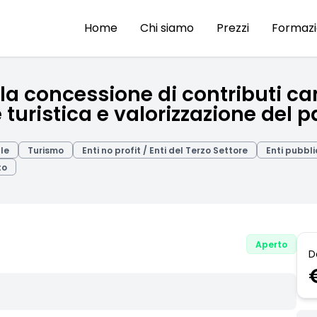
Home
Chi siamo
Prezzi
Formaz
la concessione di contributi ca
 turistica e valorizzazione del 
ale
Turismo
Enti no profit / Enti del Terzo Settore
Enti pubbli
to
Aperto
D