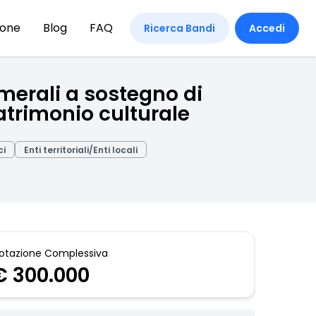
ione
Blog
FAQ
Ricerca Bandi
Accedi
merali a sostegno di
patrimonio culturale
ci
Enti territoriali/Enti locali
otazione Complessiva
€ 300.000