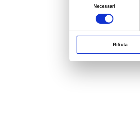
Necessari
del
consenso
Rifiuta