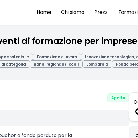
Home
Chi siamo
Prezzi
Formaz
enti di formazione per imprese
ppo sostenibile
Formazione e lavoro
Innovazione tecnologica, d
 di categoria
Bandi regionali / locali
Lombardia
Fondo per
Aperto
D
voucher a fondo perduto per
la
C