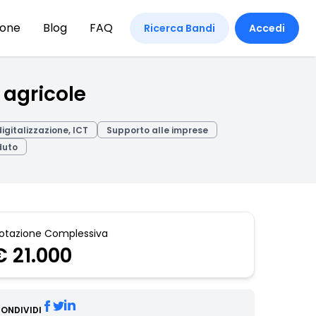
ione
Blog
FAQ
Ricerca Bandi
Accedi
 agricole
igitalizzazione, ICT
Supporto alle imprese
duto
otazione Complessiva
€ 21.000
ONDIVIDI