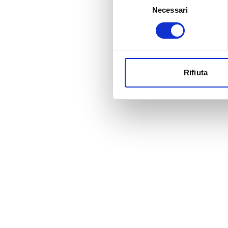
Necessari
del
consenso
Rifiuta