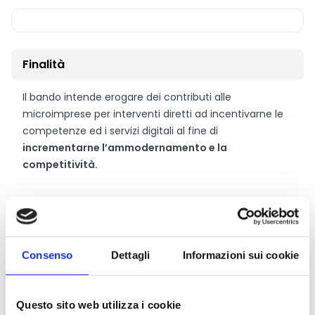
Finalità
Il bando intende erogare dei contributi alle
microimprese per interventi diretti ad incentivarne le
competenze ed i servizi digitali al fine di
incrementarne l’ammodernamento e la
competitività.
CONDIVIDI
Consenso
Dettagli
Informazioni sui cookie
Conosci Obiettivo Europa?
Questo sito web utilizza i cookie
Prova gratis