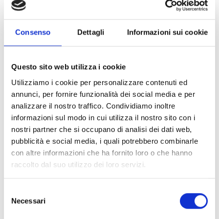
condizioni di partecipazione alla XIII edizione della
Borsa del Turismo culturale o alla IX Mirabilia
Food&Drink nell’ambito del progetto Mirabilia 2025
Consenso
Dettagli
Informazioni sui cookie
siano attive e in regola con l’iscrizione al Registro delle
Imprese, salvo regolarizzazione.
Per maggiori informazioni consultare l’articolo 4 del
Questo sito web utilizza i cookie
bando.
Utilizziamo i cookie per personalizzare contenuti ed
annunci, per fornire funzionalità dei social media e per
Entità del contributo
analizzare il nostro traffico. Condividiamo inoltre
informazioni sul modo in cui utilizza il nostro sito con i
La dotazione finanziaria complessiva ammonta a
nostri partner che si occupano di analisi dei dati web,
67.000 Euro
.
pubblicità e social media, i quali potrebbero combinarle
A tutti gli interventi si applicano le seguenti condizioni:
con altre informazioni che ha fornito loro o che hanno
Programma di spesa minimo ammissibile (Iva
raccolto dal suo utilizzo dei loro servizi.
esclusa):
1.000 Euro
Importo massimo del contributo
: 5.000 Euro
Selezione
Percentuale massima del contributo
: 50%
Necessari
del
consenso