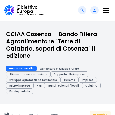
CCIAA Cosenza – Bando Filiera
Agroalimentare "Terre di
Calabria, sapori di Cosenza" II
Edizione
Bando a sportello
Agricoltura e sviluppo rurale
Alimentazione e nutrizione
Supporto alle imprese
Sviluppo e promozione territoriale
Turismo
Imprese
Micro-imprese
PMI
Bandi regionali / locali
Calabria
Fondo perduto
In uscita