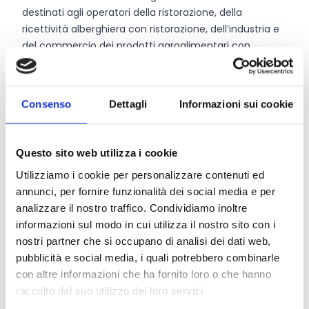
destinati agli operatori della ristorazione, della
ricettività alberghiera con ristorazione, dell’industria e
del commercio dei prodotti agroalimentari con
Denominazioni d’Origine (DO), Indicazioni Geografiche
(IG) e Prodotti Agroalimentari Tradizionali (PAT),
Prodotti appartenenti al Paniere Enogastronomico di
Consenso
Dettagli
Informazioni sui cookie
qualità della CCIAA di Cosenza a marchio Elaioteca
Dieta Mediterranea, del latte fresco bovino, delle
acque minerali e delle birre artigianali, del pane e dei
Questo sito web utilizza i cookie
prodotti da forno strettamente attinenti al territorio
Utilizziamo i cookie per personalizzare contenuti ed
cosentino.
annunci, per fornire funzionalità dei social media e per
analizzare il nostro traffico. Condividiamo inoltre
informazioni sul modo in cui utilizza il nostro sito con i
CONDIVIDI
nostri partner che si occupano di analisi dei dati web,
pubblicità e social media, i quali potrebbero combinarle
con altre informazioni che ha fornito loro o che hanno
raccolto dal suo utilizzo dei loro servizi.
Conosci Obiettivo Europa?