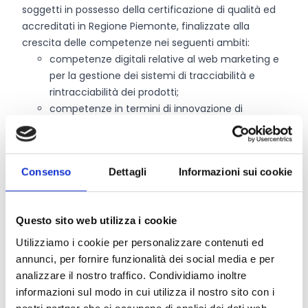
soggetti in possesso della certificazione di qualità ed
accreditati in Regione Piemonte, finalizzate alla
crescita delle competenze nei seguenti ambiti:
competenze digitali relative al web marketing e
per la gestione dei sistemi di tracciabilità e
rintracciabilità dei prodotti;
competenze in termini di innovazione di
prodotto, di processo produttivo e di
confezionamento;
competenze in termini di sostenibilità e di
Consenso
Dettagli
Informazioni sui cookie
riconversione ambientale.
Chi può partecipare
Questo sito web utilizza i cookie
Utilizziamo i cookie per personalizzare contenuti ed
Possono presentare domanda i seguenti soggetti
annunci, per fornire funzionalità dei social media e per
aventi sede o unità locale in
provincia di Cuneo
:
analizzare il nostro traffico. Condividiamo inoltre
associazioni di produttori agricoli e zootecnici;
informazioni sul modo in cui utilizza il nostro sito con i
consorzi di tutela e valorizzazione costituiti da