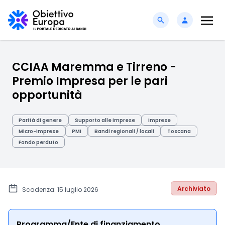
CCIAA Maremma e Tirreno -
Premio Impresa per le pari
opportunità
Parità di genere
Supporto alle imprese
Imprese
Micro-imprese
PMI
Bandi regionali / locali
Toscana
Fondo perduto
Archiviato
Scadenza: 15 luglio 2026
Programma/Ente di finanziamento