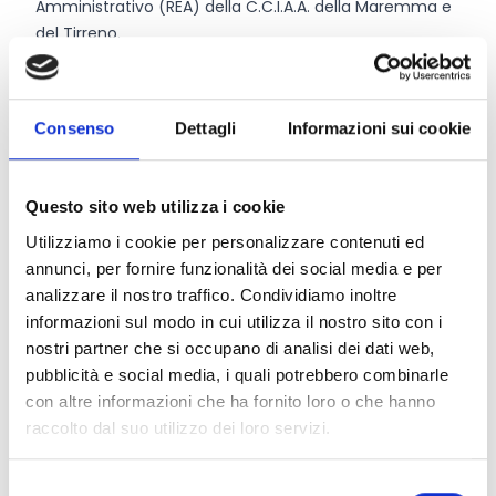
Amministrativo (REA) della C.C.I.A.A. della Maremma e
del Tirreno.
Le imprese vincitrici del “Premio Impresa per le pari
opportunità – Anno 2025” della Camera di Commercio
della Maremma e del Tirreno non possono presentare
Consenso
Dettagli
Informazioni sui cookie
domanda di partecipazione ai sensi del Premio.
Questo sito web utilizza i cookie
Entità del contributo
Utilizziamo i cookie per personalizzare contenuti ed
La dotazione finanziaria complessiva ammonta a
annunci, per fornire funzionalità dei social media e per
12.000 Euro
.
analizzare il nostro traffico. Condividiamo inoltre
Il valore di ogni premio è pari ad
3.000 Euro.
informazioni sul modo in cui utilizza il nostro sito con i
nostri partner che si occupano di analisi dei dati web,
pubblicità e social media, i quali potrebbero combinarle
Link e Documenti
con altre informazioni che ha fornito loro o che hanno
raccolto dal suo utilizzo dei loro servizi.
Pagina web per formulari e documenti
Bando
Selezione