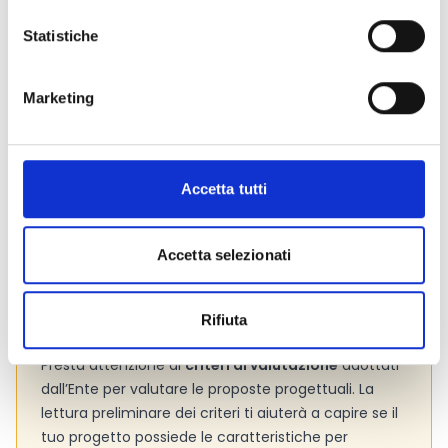
pari a
5.000 Euro
ed è assoggettato alla ritenuta
d’acconto del 4%.
Statistiche
Link e Documenti
Marketing
Pagina web per formulari e documenti
Bando
Si consiglia di consultare regolarmente il sito web
Accetta tutti
ufficiale del bando per gli aggiornamenti e le
informazioni addizionali.
Accetta selezionati
Consigli degli esperti
Rifiuta
Presta attenzione ai
criteri di valutazione
adottati
dall’Ente per valutare le proposte progettuali. La
lettura preliminare dei criteri ti aiuterà a capire se il
tuo progetto possiede le caratteristiche per