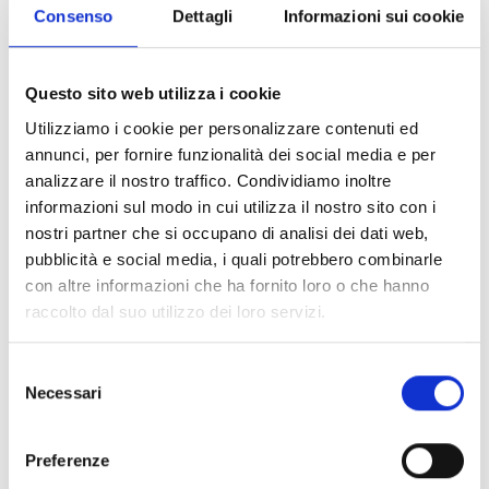
Consenso
Dettagli
Informazioni sui cookie
Chi può partecipare
Questo sito web utilizza i cookie
Possono partecipare al Premio Impresa Sostenibile
le
micro, piccole e medie imprese, loro cooperative e
Utilizziamo i cookie per personalizzare contenuti ed
consorzi
, rientranti nella definizione di piccola e
annunci, per fornire funzionalità dei social media e per
media impresa e con sede legale nella provincia di
analizzare il nostro traffico. Condividiamo inoltre
Livorno o Grosseto, e in possesso degli ulteriori requisiti
informazioni sul modo in cui utilizza il nostro sito con i
riportati all'articolo 3 del bando.
nostri partner che si occupano di analisi dei dati web,
Attenzione!
È ammessa per ciascuna impresa una
pubblicità e social media, i quali potrebbero combinarle
sola domanda di partecipazione, contenente un unico
con altre informazioni che ha fornito loro o che hanno
progetto, a valere su una sola delle categorie.
raccolto dal suo utilizzo dei loro servizi.
Selezione
Entità del contributo
Necessari
del
consenso
Dotazione finanziaria complessiva:
20.000 Euro
Preferenze
Il valore di ogni premio, uno per ciascuna categoria, è