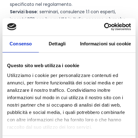
specificato nel regolamento.
Servizi base:
seminari, consulenze 1:1 con esperti,
incontri B2B con buyer USA in Italia, accesso a banche
dati del Registro Imprese nazionale, supporto di
un’agenzia media dedicata, per un valore totale ad
impresa in servizi di 15.000,00 Euro (equivalente
Consenso
Dettagli
Informazioni sui cookie
sovvenzione lorda).
Missione U.S.A.
: organizzazione di visite e incontri B2B
di gruppo e individuali con importatori, distributori,
Questo sito web utilizza i cookie
agenti in una settimana tra ottobre e dicembre 2026,
Utilizziamo i cookie per personalizzare contenuti ed
per un valore del servizio gratuito di 5.500,00 Euro
annunci, per fornire funzionalità dei social media e per
esclusi voli, vitto e alloggio. La partecipazione sarà
analizzare il nostro traffico. Condividiamo inoltre
facoltativa, previa valutazione della Commissione di
informazioni sul modo in cui utilizza il nostro sito con i
Valutazione, e richiederà un contributo di 1.000,00 Euro.
nostri partner che si occupano di analisi dei dati web,
Contributo a fondo perduto:
60% di copertura su
pubblicità e social media, i quali potrebbero combinarle
spese di ADV, acquisto/sviluppo software e
con altre informazioni che ha fornito loro o che hanno
macchinari, partecipazione a fiere a supporto della
raccolto dal suo utilizzo dei loro servizi.
go-to-market U.S.A, spese di promozione e
comunicazione, fino a un massimo di 20.000,00 Euro