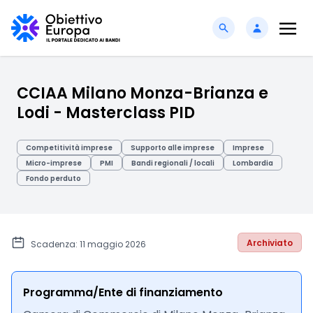
CCIAA Milano Monza-Brianza e
Lodi - Masterclass PID
Competitività imprese
Supporto alle imprese
Imprese
Micro-imprese
PMI
Bandi regionali / locali
Lombardia
Fondo perduto
Archiviato
Scadenza: 11 maggio 2026
Programma/Ente di finanziamento