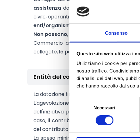
assistenza
da esse controllati e/o collegat
civile, operanti a favore delle imprese dell
enti/organismi di promozione territoriale
.
Consenso
Non possono
, in nessun caso,
essere benef
Commercio a qualsiasi titolo
i partiti pol
collegate,
le persone fisiche, i professionist
Questo sito web utilizza i c
Utilizziamo i cookie per perso
nostro traffico. Condividiamo 
Entità del contributo
di analisi dei dati web, pubbl
che hanno raccolto dal suo uti
La dotazione finanziaria complessiva amm
Selezione
L'agevolazione consiste in un contributo 
Necessari
del
dell'iniziativa purché ammissibile, con un
consenso
caso, il contributo non potrà essere superi
del contributo camerale.
La spesa minima ammissibile da parte del