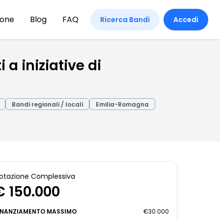
ione
Blog
FAQ
Ricerca Bandi
Accedi
a iniziative di
Bandi regionali / locali
Emilia-Romagna
otazione Complessiva
€ 150.000
INANZIAMENTO MASSIMO
€30.000