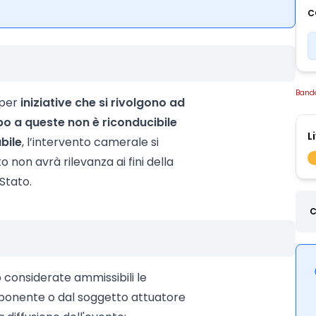
C
Band
 per
iniziative che si rivolgono ad
po a queste non è riconducibile
L
bile
, l’intervento camerale si
o non avrà rilevanza ai fini della
Stato.
C
o considerate ammissibili le
ponente o dal soggetto attuatore