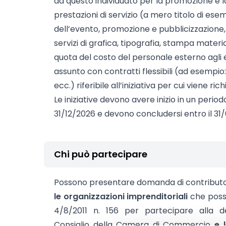
da questo individuato per la promozione e la
prestazioni di servizio (a mero titolo di esem
dell’evento, promozione e pubblicizzazione, 
servizi di grafica, tipografia, stampa mater
quota del costo del personale esterno agli 
assunto con contratti flessibili (ad esempio
ecc.) riferibile all’iniziativa per cui viene ric
Le iniziative devono avere inizio in un period
31/12/2026 e devono concludersi entro il 31/
Chi può partecipare
Possono presentare domanda di contributo
le organizzazioni imprenditoriali
che possie
4/8/2011 n. 156 per partecipare alla d
Consiglio della Camera di Commercio
e 