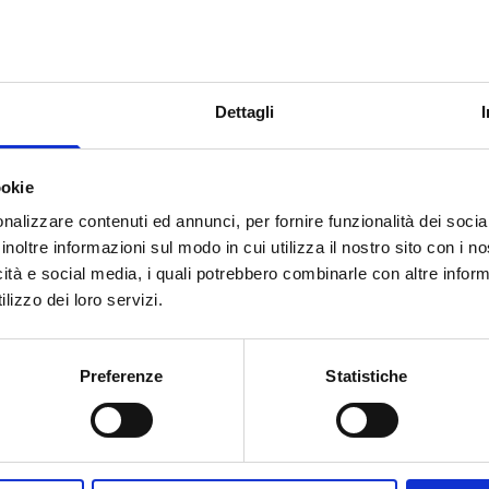
i ai sensi dell'art. 2359 del codice
a provincia di Modena;
Dettagli
iciari
di contributi della Camera di
itici
e le associazioni agli stessi
i e gli enti pubblici
.
ookie
nalizzare contenuti ed annunci, per fornire funzionalità dei socia
inoltre informazioni sul modo in cui utilizza il nostro sito con i 
icità e social media, i quali potrebbero combinarle con altre inform
lizzo dei loro servizi.
onta a
150.000 Euro
.
pari al 50% del costo complessivo
Preferenze
Statistiche
 massimale di
30.000 Euro
. In ogni
ore al disavanzo previsto al netto
 soggetto organizzatore è pari ad