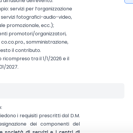
 diffusione dell'evento:
pio: servizi per l’organizzazione
servizi fotografici-audio-video,
iale promozionale, ecc.);
enti promotori/organizzatori,
: co.co.pro., somministrazione,
hiesto il contributo.
o ricompreso tra il 1/1/2026 e il
01/2027.
:
dono i requisiti prescritti dal D.M.
esignazione dei componenti del
le società di servizi e i centri di