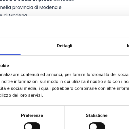
 nella provincia di Modena e
AA di Modena.
iesta di contributo.
Dettagli
 Euro
ookie
l
50%
delle spese ammissibili fino
nalizzare contenuti ed annunci, per fornire funzionalità dei socia
ive che si svolgeranno in Italia o in
inoltre informazioni sul modo in cui utilizza il nostro sito con i 
ad un massimo di
2.500 Euro
, per
icità e social media, i quali potrebbero combinarle con altre inform
 extra UE, incluso il Regno Unito.
lizzo dei loro servizi.
o.
Preferenze
Statistiche