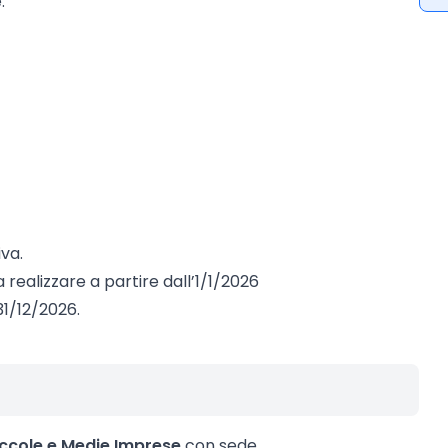
:
iva.
a realizzare a partire dall’1/1/2026
31/12/2026.
iccole e Medie Imprese
con sede