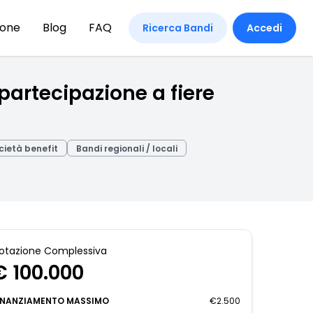
ione
Blog
FAQ
Ricerca Bandi
Accedi
partecipazione a fiere
cietà benefit
Bandi regionali / locali
otazione Complessiva
€ 100.000
INANZIAMENTO MASSIMO
€2.500