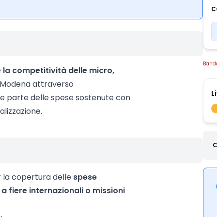
C
Band
la competitività delle micro,
i Modena attraverso
L
re parte delle spese sostenute con
alizzazione.
C
r la copertura delle
spese
a fiere internazionali o missioni