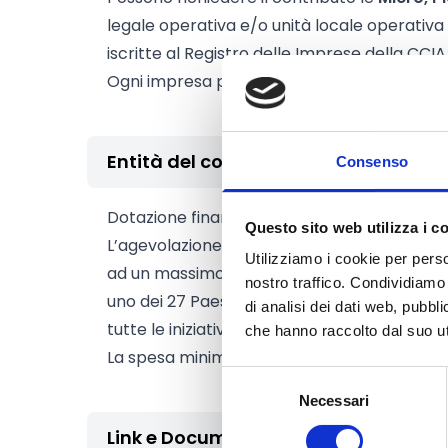
legale operativa e/o unità locale operativa
iscritte al Registro delle Imprese della CCI
Ogni impresa potrà presentare una sola rich
Entità del contributo
Consenso
Dotazione finanziaria complessiva:
100.000
Questo sito web utilizza i c
L’agevolazione consiste in un contributo de
Utilizziamo i cookie per perso
ad un massimo di
2.000 Euro
, per le iniziat
nostro traffico. Condividiamo 
uno dei 27 Paesi dell’Unione europea; fino 
di analisi dei dati web, pubbl
tutte le iniziative che si svolgeranno in paesi
che hanno raccolto dal suo uti
La spesa minima ammissibile è di
2.000 Eur
Selezione
Necessari
del
consenso
Link e Documenti