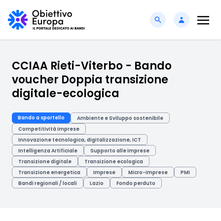
CCIAA Rieti-Viterbo - Bando
voucher Doppia transizione
digitale-ecologica
Bando a sportello
Ambiente e Sviluppo sostenibile
Competitività imprese
Innovazione tecnologica, digitalizzazione, ICT
Intelligenza Artificiale
Supporto alle imprese
Transizione digitale
Transizione ecologica
Transizione energetica
Imprese
Micro-imprese
PMI
Bandi regionali / locali
Lazio
Fondo perduto