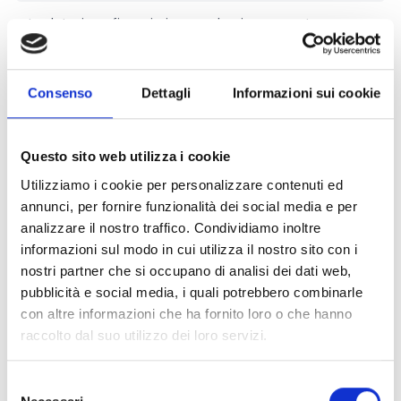
La dotazione finanziaria complessiva ammota
a
330.000 Euro.
I voucher avranno un importo unitario massimo di
7.000 Euro.
Consenso
Dettagli
Informazioni sui cookie
L’entità massima dell’agevolazione (senza considerare
eventuali premialità di cui al comma 7) non può
superare il
70%
delle spese ammissibili.
Questo sito web utilizza i cookie
Il valore minimo dell’investimento (sole spese
Utilizziamo i cookie per personalizzare contenuti ed
ammissibili) è di
3.000 Euro.
annunci, per fornire funzionalità dei social media e per
analizzare il nostro traffico. Condividiamo inoltre
informazioni sul modo in cui utilizza il nostro sito con i
Link e Documenti
nostri partner che si occupano di analisi dei dati web,
pubblicità e social media, i quali potrebbero combinarle
Pagina web per formulari e documenti
con altre informazioni che ha fornito loro o che hanno
Bando
raccolto dal suo utilizzo dei loro servizi.
Si consiglia di consultare regolarmente il sito web
ufficiale del bando per gli aggiornamenti e le
informazioni addizionali.
Selezione