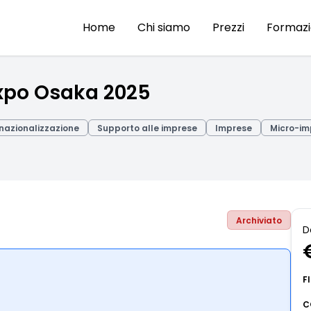
Home
Chi siamo
Prezzi
Formaz
xpo Osaka 2025
rnazionalizzazione
Supporto alle imprese
Imprese
Micro-im
Archiviato
D
F
C