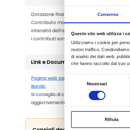
Dotazione finanziaria complessiva:
350.000
Consenso
Contributo massimo:
5.000 Euro
Intensità dell’aiuto:
50%
Questo sito web utilizza i c
I contributi sono concessi ai sensi del rego
Utilizziamo i cookie per perso
nostro traffico. Condividiamo 
di analisi dei dati web, pubbl
Link e Documenti
che hanno raccolto dal suo uti
Selezione
Pagina web per formulari e documenti
Necessari
del
Bando
consenso
Si consiglia di consultare regolarmente il si
aggiornamenti e le informazioni addizionali.
Rifiuta
Consigli degli esperti