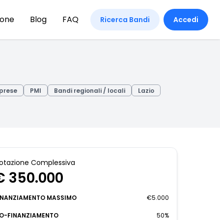
ione
Blog
FAQ
Ricerca Bandi
Accedi
prese
PMI
Bandi regionali / locali
Lazio
otazione Complessiva
€ 350.000
INANZIAMENTO MASSIMO
€5.000
O-FINANZIAMENTO
50%