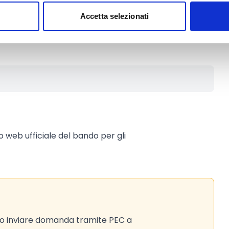
 per ogni impresa partecipante al
Accetta selezionati
to web ufficiale del bando per gli
no inviare domanda tramite PEC a