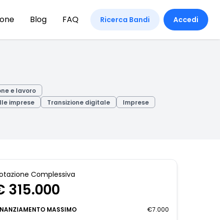
ione
Blog
FAQ
Ricerca Bandi
Accedi
ne e lavoro
lle imprese
Transizione digitale
Imprese
otazione Complessiva
€ 315.000
INANZIAMENTO MASSIMO
€7.000