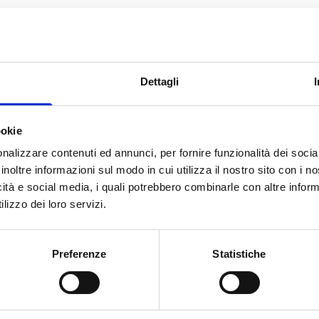
Dettagli
ccole e Medie
omici.
ookie
tà locali nella circoscrizione
orino.
nalizzare contenuti ed annunci, per fornire funzionalità dei socia
inoltre informazioni sul modo in cui utilizza il nostro sito con i 
icità e social media, i quali potrebbero combinarle con altre inform
lizzo dei loro servizi.
onta a
315.000 Euro
.
Preferenze
Statistiche
00 Euro
.
0%
dei costi ammissibili.
pese ammissibili