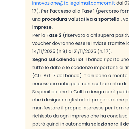
innovazione@to.legalmail.camcom.it
dal 0
17). Per l’accesso alla Fase 1 (percorso fo
una
procedura valutativa a sportello ,
vo
imprese.
Per la
Fase 2
(riservata a chi supera posit
voucher dovranno essere inviate tramite lo
14/11/2025 (h 9) al 21/11/2025 (h. 17).
Segna sul calendario!
Il bando riporta uno
tutte le date e le scadenze importanti ai f
(Cfr. Art. 7 del bando). Tieni bene a ment
necessario anticipo e non rischiare ritardi.
Si specifica che la Call to design
sarà pubbl
che i designer o gli studi di progettazione
manifestare il proprio interesse per fornire 
richiesto da ogni impresa che ha concluso i
potrà quindi in autonomia
selezionare il de