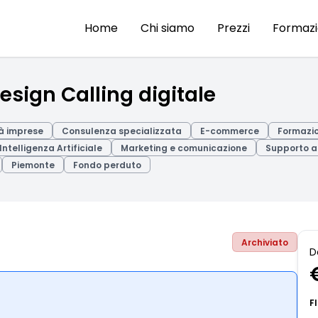
Home
Chi siamo
Prezzi
Formaz
sign Calling digitale
à imprese
Consulenza specializzata
E-commerce
Formazio
Intelligenza Artificiale
Marketing e comunicazione
Supporto a
Piemonte
Fondo perduto
Archiviato
D
F