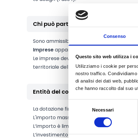
Chi può partecipare
Consenso
Sono ammissibili alle agevolazioni
Micro, Pi
Imprese
appartenenti a tutti i settori econ
Questo sito web utilizza i c
Le imprese devono avere sede legale e/o uni
territoriale della Camera di commercio di T
Utilizziamo i cookie per perso
nostro traffico. Condividiamo 
di analisi dei dati web, pubbl
che hanno raccolto dal suo uti
Entità del contributo
Selezione
La dotazione finanziaria complessiva amm
Necessari
del
L'importo massimo del voucher è pari a
7.0
consenso
L’importo è limitato alla percentuale dell’
8
L’investimento minimo (sommatoria delle s