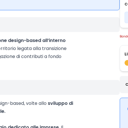
C
Band
one design-based all’interno
rritorio legata alla transizione
L
gazione di contributi a fondo
C
esign-based, volte allo
sviluppo di
le.
gio dedicato alle imprese
. Il