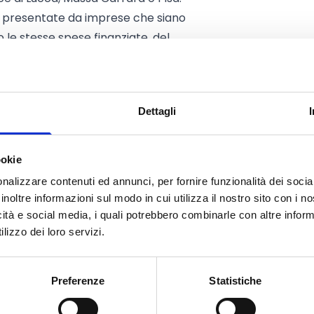
 presentate da imprese che siano
 le stesse spese finanziate, del
dozione di sistemi di gestione
Dettagli
ookie
 Euro
nalizzare contenuti ed annunci, per fornire funzionalità dei socia
0%
delle spese riconosciute come
inoltre informazioni sul modo in cui utilizza il nostro sito con i 
no ad un massimo di:
icità e social media, i quali potrebbero combinarle con altre inform
i elencate nell’Art. 3 (esclusa A7 –
lizzo dei loro servizi.
era A7) dell’art. 3)
Preferenze
Statistiche
ne integrata” finalizzati alla