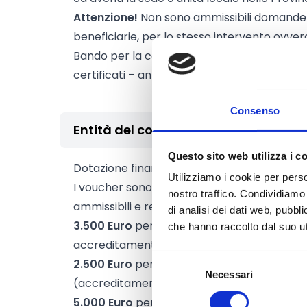
Attenzione!
Non sono ammissibili domande
beneficiarie, per lo stesso intervento ovvero
Bando per la concessione di voucher per l’a
certificati – anno 2025.
Consenso
Entità del contributo
Questo sito web utilizza i c
Dotazione finanziaria complessiva:
300.000
Utilizziamo i cookie per perso
I voucher sono concessi nella misura del
5
nostro traffico. Condividiamo 
ammissibili e regolarmente documentate fi
di analisi dei dati web, pubbl
3.500 Euro
per tutte le singole certificazion
che hanno raccolto dal suo uti
accreditamento S.O.A.)
Selezione
2.500 Euro
per l’attestazione di cui alla lett
Necessari
del
(accreditamento S.O.A);
consenso
5.000 Euro
per gli interventi di “certificazio