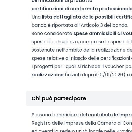
certificazioni di prodotto
certificazioni di conformità professional
Una
lista dettagliata delle possibili certifi
bando è riportata all’Articolo 3 del bando.
Sono considerate
spese ammissibili al vo
spese di consulenza, comprese le spese di
sostenute nell’ambito della realizzazione dei
spese relative al rilascio delle certificazioni
I progetti per i quali si richiede il voucher
realizzazione
(iniziati dopo il 01/01/2026)
o 
Chi può partecipare
Possono beneficiare del contributo
le impr
Registro delle Imprese della Camera di C
ed aventi la sede o unità locale nelle Provi