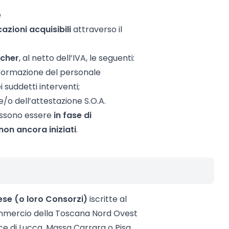
e
cazioni acquisibili
attraverso il
ucher
, al netto dell’IVA, le seguenti:
 formazione del personale
 suddetti interventi;
 e/o dell’attestazione S.O.A.
 possono essere
in fase di
non ancora iniziati
.
ese (o loro Consorzi)
iscritte al
ommercio della Toscana Nord Ovest
nce di Lucca, Massa Carrara o Pisa.