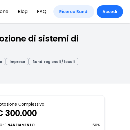
ione
Blog
FAQ
Ricerca Bandi
Accedi
zione di sistemi di
se
Imprese
Bandi regionali / locali
otazione Complessiva
€ 300.000
O-FINANZIAMENTO
50%