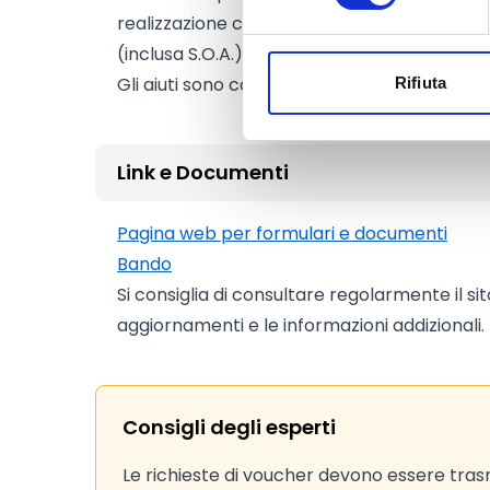
realizzazione contestuale di almeno due dei d
(inclusa S.O.A.)
Gli aiuti sono concessi in regime de minimis.
Rifiuta
Link e Documenti
Pagina web per formulari e documenti
Bando
Si consiglia di consultare regolarmente il si
aggiornamenti e le informazioni addizionali.
Consigli degli esperti
Le richieste di voucher devono essere
tras