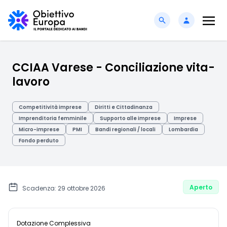
CCIAA Varese - Conciliazione vita-
lavoro
Competitività imprese
Diritti e Cittadinanza
Imprenditoria femminile
Supporto alle imprese
Imprese
Micro-imprese
PMI
Bandi regionali / locali
Lombardia
Fondo perduto
Aperto
Scadenza: 29 ottobre 2026
Dotazione Complessiva