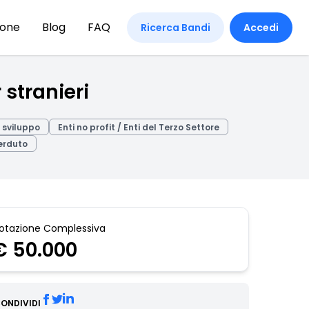
ione
Blog
FAQ
Ricerca Bandi
Accedi
 stranieri
 sviluppo
Enti no profit / Enti del Terzo Settore
erduto
otazione Complessiva
€ 50.000
ONDIVIDI