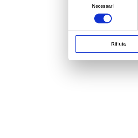
Necessari
del
consenso
Rifiuta