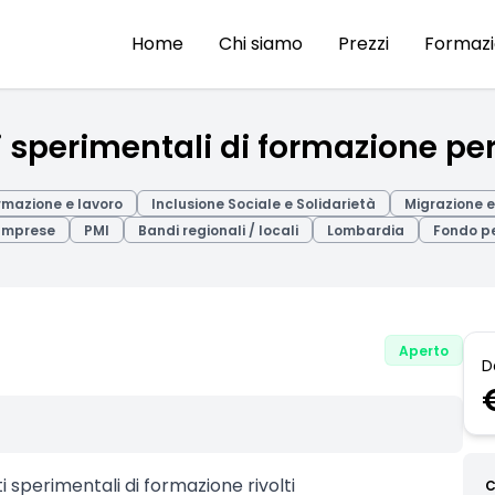
Home
Chi siamo
Prezzi
Formaz
 sperimentali di formazione per
rmazione e lavoro
Inclusione Sociale e Solidarietà
Migrazione e
 Imprese
PMI
Bandi regionali / locali
Lombardia
Fondo p
Aperto
D
sperimentali di formazione rivolti
C