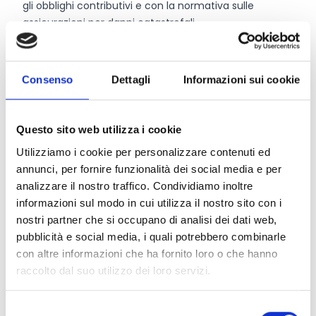
gli obblighi contributivi e con la normativa sulle
assicurazioni per danni catastrofali.
Ciascuna impresa può candidarsi solo per una delle
quattro categorie.
Consenso
Dettagli
Informazioni sui cookie
Entità del contributo
Questo sito web utilizza i cookie
Saranno assegnati 4 Premi da
2.000 Euro
, uno per
Utilizziamo i cookie per personalizzare contenuti ed
ciascuna categoria.
annunci, per fornire funzionalità dei social media e per
analizzare il nostro traffico. Condividiamo inoltre
Link e Documenti
informazioni sul modo in cui utilizza il nostro sito con i
nostri partner che si occupano di analisi dei dati web,
Pagina web per formulari e documenti
pubblicità e social media, i quali potrebbero combinarle
Bando
con altre informazioni che ha fornito loro o che hanno
Si consiglia di consultare regolarmente il sito web
raccolto dal suo utilizzo dei loro servizi.
ufficiale del bando per gli aggiornamenti e le
informazioni addizionali.
Selezione